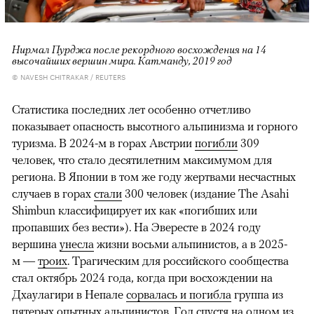
Нирмал Пурджа после рекордного восхождения на 14
высочайших вершин мира. Катманду, 2019 год
© NAVESH CHITRAKAR / REUTERS
Статистика последних лет особенно отчетливо
показывает опасность высотного альпинизма и горного
туризма. В 2024-м в горах Австрии
погибли
309
человек, что стало десятилетним максимумом для
региона. В Японии в том же году жертвами несчастных
случаев в горах
стали
300 человек (издание The Asahi
Shimbun классифицирует их как «погибших или
пропавших без вести»). На Эвересте в 2024 году
вершина
унесла
жизни восьми альпинистов, а в 2025-
м —
троих
. Трагическим для российского сообщества
стал октябрь 2024 года, когда при восхождении на
Дхаулагири в Непале
сорвалась и погибла
группа из
пятерых опытных альпинистов. Год спустя на одном из