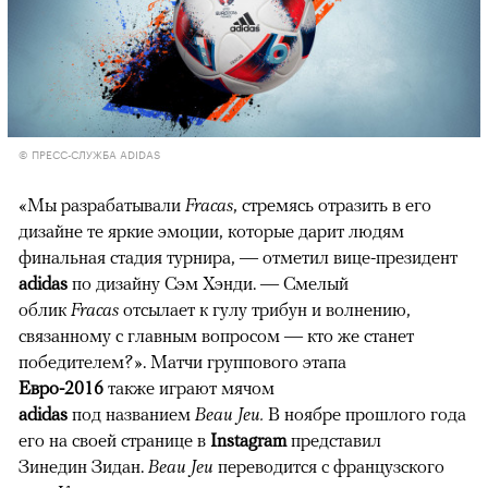
© ПРЕСС-СЛУЖБА ADIDAS
«Мы разрабатывали
Fracas
, стремясь отразить в его
дизайне те яркие эмоции, которые дарит людям
финальная стадия турнира, — отметил вице-президент
adidas
по дизайну Сэм Хэнди. — Смелый
облик
Fracas
отсылает к гулу трибун и волнению,
связанному с главным вопросом — кто же станет
победителем?». Матчи группового этапа
Евро-2016
также играют мячом
adidas
под названием
Beau Jeu.
В ноябре прошлого года
его на своей странице в
Instagram
представил
Зинедин Зидан.
Beau Jeu
переводится с французского