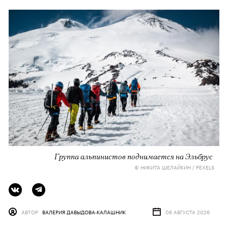
Группа альпинистов поднимается на Эльбрус
© НИКИТА ШЕЛАЙКИН / PEXELS
АВТОР
ВАЛЕРИЯ ДАВЫДОВА-КАЛАШНИК
06 АВГУСТА 2026