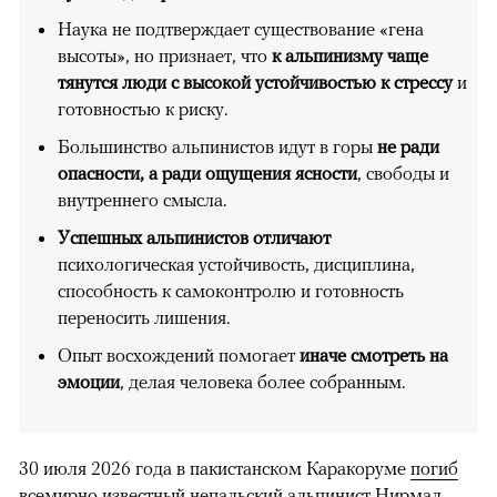
Наука не подтверждает существование «гена
высоты», но признает, что
к альпинизму чаще
тянутся люди с высокой устойчивостью к стрессу
и
готовностью к риску.
Большинство альпинистов идут в горы
не ради
опасности, а ради ощущения ясности
, свободы и
внутреннего смысла.
Успешных альпинистов отличают
психологическая устойчивость, дисциплина,
способность к самоконтролю и готовность
переносить лишения.
Опыт восхождений помогает
иначе смотреть на
эмоции
, делая человека более собранным.
30 июля 2026 года в пакистанском Каракоруме
погиб
всемирно известный непальский альпинист Нирмал