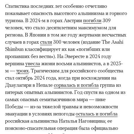
Статистика последних лет особенно отчетливо
показывает опасность высотного альпинизма и горного
туризма. В 2024-м в горах Австрии
погибли
309
человек, что стало десятилетним максимумом для
региона. В Японии в том же году жертвами несчастных
случаев в горах
стали
300 человек (издание The Asahi
Shimbun классифицирует их как «погибших или
пропавших без вести»). На Эвересте в 2024 году
вершина
унесла
жизни восьми альпинистов, а в 2025-
м —
троих
. Трагическим для российского сообщества
стал октябрь 2024 года, когда при восхождении на
Дхаулагири в Непале
сорвалась и погибла
группа из
пятерых опытных альпинистов. Год спустя на одном из
самых опасных семитысячников мира — пике
Победы — из-за тяжелой травмы и невозможности
эвакуации в условиях непогоды
осталась и погибла
российская альпинистка Наталья Наговицина; ее
поисково-спасательная операция была официально