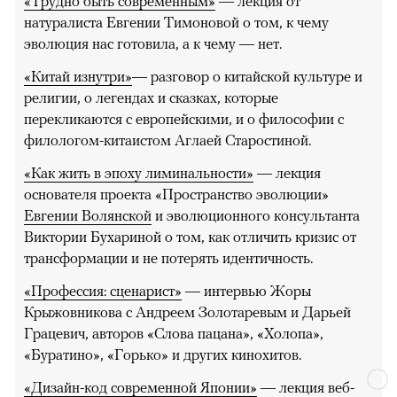
«Трудно быть современным»
— лекция от
натуралиста Евгении Тимоновой о том, к чему
эволюция нас готовила, а к чему — нет.
«Китай изнутри»
— разговор о китайской культуре и
религии, о легендах и сказках, которые
перекликаются с европейскими, и о философии с
филологом-китаистом Аглаей Старостиной.
«Как жить в эпоху лиминальности»
— лекция
основателя проекта «Пространство эволюции»
Евгении Волянской
и эволюционного консультанта
Виктории Бухариной о том, как отличить кризис от
трансформации и не потерять идентичность.
«Профессия: сценарист»
— интервью Жоры
Крыжовникова с Андреем Золотаревым и Дарьей
Грацевич, авторов «Слова пацана», «Холопа»,
«Буратино», «Горько» и других кинохитов.
«Дизайн-код современной Японии»
— лекция веб-