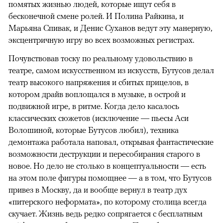
помятых жизнью людей, которые ищут себя в
бесконечной смене ролей. И Полина Райкина, и
Марьяна Спивак, и Денис Суханов ведут эту манерную,
эксцентричную игру во всех возможных регистрах.
Почувствовав тоску по реальному удовольствию в
театре, самом искусственном из искусств, Бутусов делал
театр высокого напряжения и сбитых прицелов, в
котором драйв воплощался в музыке, в острой и
подвижной игре, в ритме. Когда дело касалось
классических сюжетов (исключение — пьесы Аси
Волошиной, которые Бутусов любил), техника
демонтажа работала наповал, открывая фантастические
возможности деструкции и пересобирания старого в
новое. Но дело не столько в концептуальности — есть
на этом поле фигуры помощнее — а в том, что Бутусов
привез в Москву, да и вообще вернул в театр дух
«питерского неформата», по которому столица всегда
скучает. Жизнь ведь редко сопрягается с бесплатным