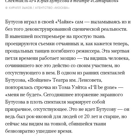
Спектакль «Р» Юрия Бутусова в театре «Сатирикон»
© КИРИЛЛ ЗЫКОВ / АГЕНТСТВО «МОСКВА»
Бутусов играл в своей «Чайке» сам — выламываясь из и
без того деконструированной сценической реальности.
В нынешней постпремьере на простую ткань
проецируются съемки отчаянных и, как кажется теперь,
прощальных танцев погибшего режиссера. Эта мертвая
петля времени работает мощно — ты видишь человека,
сочинившего все это действо со своим участием, но
отсутствующего в нем. В одном из ранних спектаклей
Бутусова, «Войцеке» Театра им. Ленсовета,
повторялась строчка из Тома Уэйтса «I’ll be gone» —
«меня не будет». Сегодняшнее вторжение экранного
Бутусова в плоть спектакля маркирует собой
призрачное, отсутствующее. Это не идет Бутусову — он
ведь был рок-иконой для людей от 20 лет и старше, но
сейчас мы видим на тонкой, сбившейся ткани
безвозвратно ушедшее время.