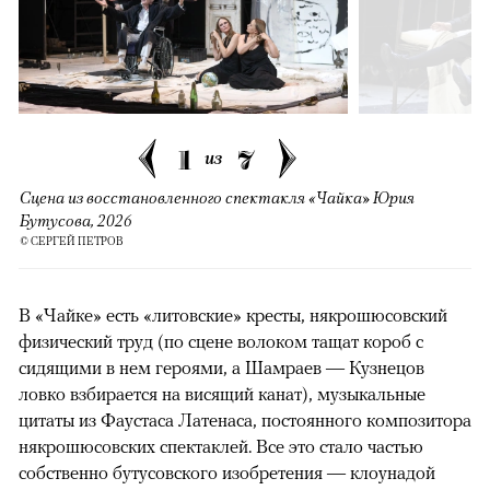
1
7
из
Сцена из восстановленного спектакля «Чайка» Юрия
Бутусова, 2026
© СЕРГЕЙ ПЕТРОВ
В «Чайке» есть «литовские» кресты, някрошюсовский
физический труд (по сцене волоком тащат короб с
сидящими в нем героями, а Шамраев — Кузнецов
ловко взбирается на висящий канат), музыкальные
цитаты из Фаустаса Латенаса, постоянного композитора
някрошюсовских спектаклей. Все это стало частью
собственно бутусовского изобретения — клоунадой