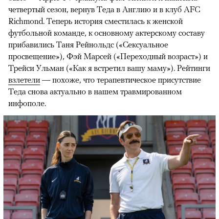
четвертый сезон, вернув Теда в Англию и в клуб AFC
Richmond. Теперь история сместилась к женской
футбольной команде, к основному актерскому составу
прибавились Таня Рейнольдс («Сексуальное
просвещение»), Фэй Марсей («Переходный возраст») и
00:00
/
00:00
Трейси Ульман («Как я встретил вашу маму»). Рейтинги
взлетели
— похоже, что терапевтическое присутствие
Теда снова актуально в нашем травмированном
инфополе.