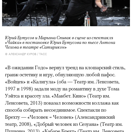
Юрий Бутусов и Марьяна Спивак в сцене из спектакля
«Чайка» в постановке Юрия Бутусова по пьесе Антона
Чехова в театре «Сатирикон»
© АЛЕКСАНДР КУРОВ / ТАСС
«В ожидании Годо» вернул тренд на клошарский стиль,
гранж-эстетику и игру, обнуляющую любой пафос.
«Войцек» и «Калигула» (оба — Театр им. Ленсовета,
1997 и 1998) задали моду на романтику в духе Тома
Уэйтса и красоту зла. «Макбет. Кино» (Театр им.
Ленсовета, 2013) показал возможности коллажа как
способа собирать несоединимое. Спектакли по
Брехту — «Человек = Человек» (Александринский
театр, 2008), «Добрый человек из Сезуана» (Театр им.
Пушкина, 2013), «Кабаре Брехт» (Театр им. Ленсовета,