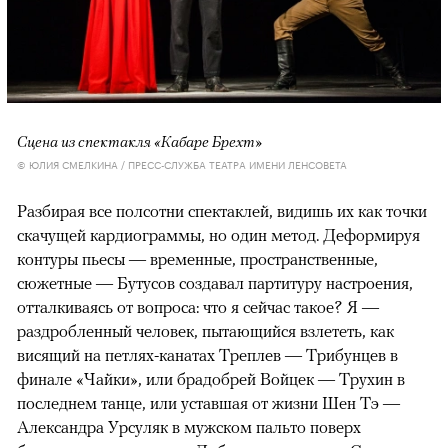
Сцена из спектакля «Кабаре Брехт»
© ЮЛИЯ СМЕЛКИНА / ПРЕСС-СЛУЖБА ТЕАТРА ИМЕНИ ЛЕНСОВЕТА
Разбирая все полсотни спектаклей, видишь их как точки
скачущей кардиограммы, но один метод. Деформируя
контуры пьесы — временные, пространственные,
сюжетные — Бутусов создавал партитуру настроения,
отталкиваясь от вопроса: что я сейчас такое? Я —
раздробленный человек, пытающийся взлететь, как
висящий на петлях-канатах Треплев — Трибунцев в
финале «Чайки», или брадобрей Войцек — Трухин в
последнем танце, или уставшая от жизни Шен Тэ —
Александра Урсуляк в мужском пальто поверх