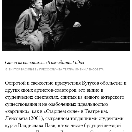
Сцена из спектакля «В ожидании Годо»
© ВИКТОР ВАСИЛЬЕВ / ПРЕСС-СЛУЖБА ТЕАТРА ИМЕНИ ЛЕНСОВЕТА
Остротой и свежестью присутствия Бутусов обольстил и
других своих артистов-соавторов: это видно в
студенческих спектаклях, сшитых из живого актерского
существования и не озабоченных идеальностью
«картинки», как в «Старшем сыне» в Театре им.
Ленсовета (2001), сыгранном тогдашними студентами
курса Владислава Пази, в том числе будущей звездой