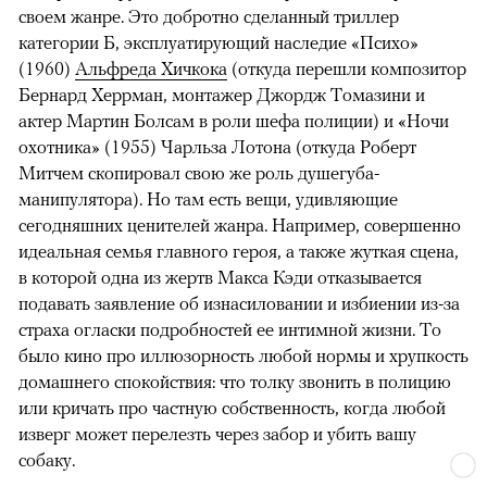
своем жанре. Это добротно сделанный триллер
категории Б, эксплуатирующий наследие «Психо»
(1960)
Альфреда Хичкока
(откуда перешли композитор
Бернард Херрман, монтажер Джордж Томазини и
актер Мартин Болсам в роли шефа полиции) и «Ночи
охотника» (1955) Чарльза Лотона (откуда Роберт
Митчем скопировал свою же роль душегуба-
манипулятора). Но там есть вещи, удивляющие
сегодняшних ценителей жанра. Например, совершенно
идеальная семья главного героя, а также жуткая сцена,
в которой одна из жертв Макса Кэди отказывается
подавать заявление об изнасиловании и избиении из-за
страха огласки подробностей ее интимной жизни. То
было кино про иллюзорность любой нормы и хрупкость
домашнего спокойствия: что толку звонить в полицию
или кричать про частную собственность, когда любой
изверг может перелезть через забор и убить вашу
собаку.