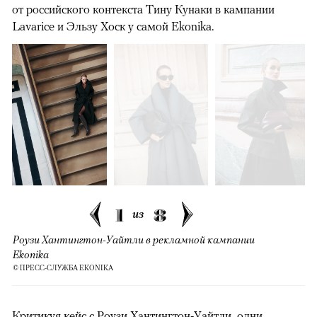
от российского контекста Тину Кунаки в кампании
Lavarice и Эльзу Хоск у самой Ekonika.
1
8
из
Роузи Хантингтон-Уайтли в рекламной кампании
Ekonika
© ПРЕСС-СЛУЖБА EKONIKA
Критикуя кейс с Роузи Хантингтон-Уайтли, одни