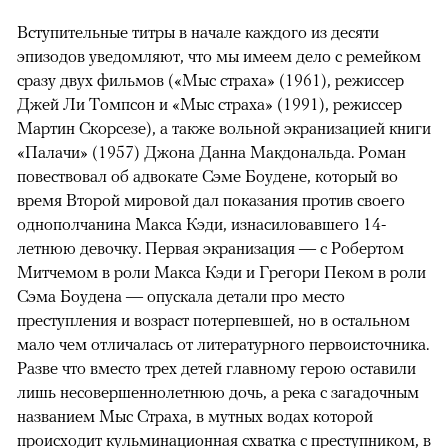
Вступительные титры в начале каждого из десяти
эпизодов уведомляют, что мы имеем дело с ремейком
сразу двух фильмов («Мыс страха» (1961), режиссер
Джей Ли Томпсон и «Мыс страха» (1991), режиссер
Мартин Скорсезе), а также вольной экранизацией книги
«Палачи» (1957) Джона Данна Макдональда. Роман
повествовал об адвокате Сэме Боудене, который во
время Второй мировой дал показания против своего
однополчанина Макса Кэди, изнасиловавшего 14-
летнюю девочку. Первая экранизация — с Робертом
Митчемом в роли Макса Кэди и Грегори Пеком в роли
Сэма Боудена — опускала детали про место
преступления и возраст потерпевшей, но в остальном
мало чем отличалась от литературного первоисточника.
Разве что вместо трех детей главному герою оставили
лишь несовершеннолетнюю дочь, а река с загадочным
названием Мыс Страха, в мутных водах которой
происходит кульминационная схватка с преступником, в