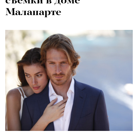
съемки в доме
Малапарте