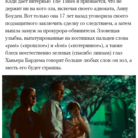
Кэди дает интервью The Times и признается, что не
держит ни на кого зла, включая своего адвоката, Анну
Боуден. Вот только она 17 лет назад уговорила своего
подзащитного заключить сделку со следствием, а затем
вышла замуж за прокурора-обвинителя. Зловещая
улыбка, вытатуированные на костяшках пальцев слова
«past» («прошлое») и «lost» («потерянное»), а также
блеск неестественно зеленых (спасибо линзам) глаз
Хавьера Бардема говорят больше любых слов: он зол, а
месть его будет страшна.