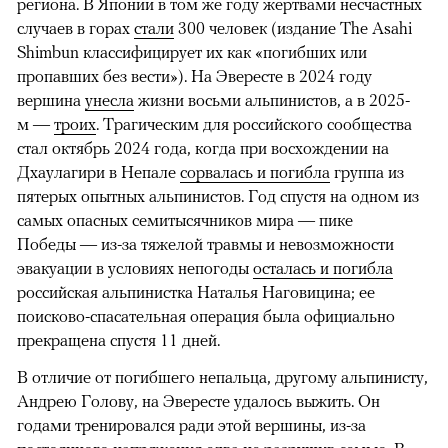
региона. В Японии в том же году жертвами несчастных
случаев в горах
стали
300 человек (издание The Asahi
Shimbun классифицирует их как «погибших или
пропавших без вести»). На Эвересте в 2024 году
вершина
унесла
жизни восьми альпинистов, а в 2025-
м —
троих
. Трагическим для российского сообщества
стал октябрь 2024 года, когда при восхождении на
Дхаулагири в Непале
сорвалась и погибла
группа из
пятерых опытных альпинистов. Год спустя на одном из
самых опасных семитысячников мира — пике
Победы — из-за тяжелой травмы и невозможности
эвакуации в условиях непогоды
осталась и погибла
российская альпинистка Наталья Наговицина; ее
поисково-спасательная операция была официально
прекращена спустя 11 дней.
В отличие от погибшего непальца, другому альпинисту,
Андрею Голову, на Эвересте удалось выжить. Он
годами тренировался ради этой вершины, из-за