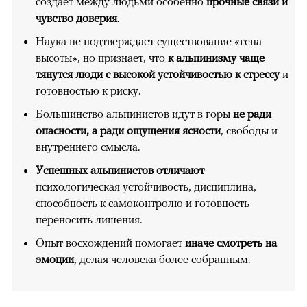
создает между людьми особенно
прочные связи и
чувство доверия
.
Наука не подтверждает существование «гена
высоты», но признает, что
к альпинизму чаще
тянутся люди с высокой устойчивостью к стрессу
и
готовностью к риску.
Большинство альпинистов идут в горы
не ради
опасности, а ради ощущения ясности
, свободы и
внутреннего смысла.
Успешных альпинистов отличают
психологическая устойчивость, дисциплина,
способность к самоконтролю и готовность
переносить лишения.
Опыт восхождений помогает
иначе смотреть на
эмоции
, делая человека более собранным.