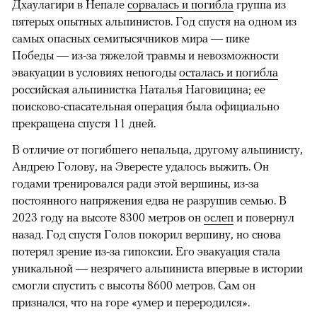
Дхаулагири в Непале
сорвалась и погибла
группа из
пятерых опытных альпинистов. Год спустя на одном из
самых опасных семитысячников мира — пике
Победы — из-за тяжелой травмы и невозможности
эвакуации в условиях непогоды
осталась и погибла
российская альпинистка Наталья Наговицина; ее
поисково-спасательная операция была официально
прекращена спустя 11 дней.
В отличие от погибшего непальца, другому альпинисту,
Андрею Голову, на Эвересте удалось выжить. Он
годами тренировался ради этой вершины, из-за
постоянного напряжения едва не разрушив семью. В
2023 году на высоте 8300 метров он
ослеп
и повернул
назад. Год спустя Голов покорил вершину, но снова
потерял зрение из-за гипоксии. Его эвакуация стала
уникальной — незрячего альпиниста впервые в истории
смогли спустить с высоты 8600 метров. Сам он
признался, что на горе «умер и переродился».