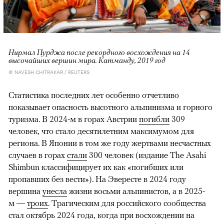
Нирмал Пурджа после рекордного восхождения на 14
высочайших вершин мира. Катманду, 2019 год
© NAVESH CHITRAKAR / REUTERS
Статистика последних лет особенно отчетливо
показывает опасность высотного альпинизма и горного
туризма. В 2024-м в горах Австрии
погибли
309
человек, что стало десятилетним максимумом для
региона. В Японии в том же году жертвами несчастных
случаев в горах
стали
300 человек (издание The Asahi
Shimbun классифицирует их как «погибших или
пропавших без вести»). На Эвересте в 2024 году
вершина
унесла
жизни восьми альпинистов, а в 2025-
м —
троих
. Трагическим для российского сообщества
стал октябрь 2024 года, когда при восхождении на