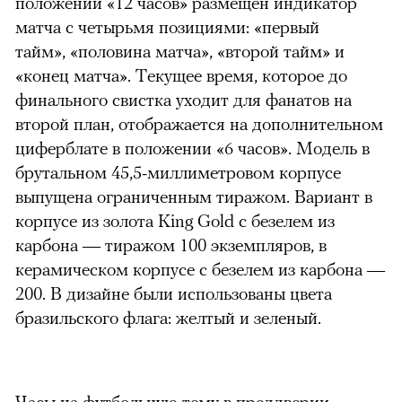
положении «12 часов» размещен индикатор
матча с четырьмя позициями:
«
первый
тайм
»
,
«
половина матча
»
,
«
второй тайм
»
и
«
конец матча
»
. Текущее время, которое до
финального свистка уходит для фанатов на
второй план, отображается на дополнительном
циферблате в положении
«
6 часов
»
. Модель в
брутальном 45,5-миллиметровом корпусе
выпущена ограниченным тиражом. Вариант в
корпусе из золота King Gold с безелем из
карбона
—
тиражом 100 экземпляров, в
керамическом корпусе с безелем из карбона
—
200. В дизайне были использованы цвета
бразильского флага: желтый и зеленый.
Часы на футбольную тему в преддверии