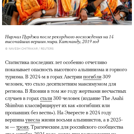
Нирмал Пурджа после рекордного восхождения на 14
высочайших вершин мира. Катманду, 2019 год
© NAVESH CHITRAKAR / REUTERS
Статистика последних лет особенно отчетливо
показывает опасность высотного альпинизма и горного
туризма. В 2024-м в горах Австрии
погибли
309
человек, что стало десятилетним максимумом для
региона. В Японии в том же году жертвами несчастных
случаев в горах
стали
300 человек (издание The Asahi
Shimbun классифицирует их как «погибших или
пропавших без вести»). На Эвересте в 2024 году
вершина
унесла
жизни восьми альпинистов, а в 2025-
м —
троих
. Трагическим для российского сообщества
стал октябрь 2024 года, когда при восхождении на