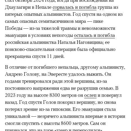
Дхаулагири в Непале
сорвалась и погибла
группа из
пятерых опытных альпинистов. Год спустя на одном из
самых опасных семитысячников мира — пике
Победы — из-за тяжелой травмы и невозможности
эвакуации в условиях непогоды
осталась и погибла
российская альпинистка Наталья Наговицина; ее
поисково-спасательная операция была официально
прекращена спустя 11 дней.
В отличие от погибшего непальца, другому альпинисту,
Андрею Голову, на Эвересте удалось выжить. Он
годами тренировался ради этой вершины, из-за
постоянного напряжения едва не разрушив семью. В
2023 году на высоте 8300 метров он
ослеп
и повернул
назад. Год спустя Голов покорил вершину, но снова
потерял зрение из-за гипоксии. Его эвакуация стала
уникальной — незрячего альпиниста впервые в истории
смогли спустить с высоты 8600 метров. Сам он
признался, что на горе «умер и переродился».