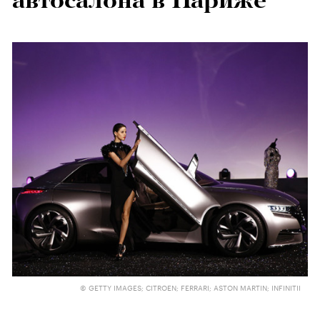
автосалона в Париже
© GETTY IMAGES; CITROEN; FERRARI; ASTON MARTIN; INFINITII