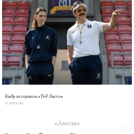
Кадр из сериала «Тед Лассо»
© APPLE INC.
«Амели»