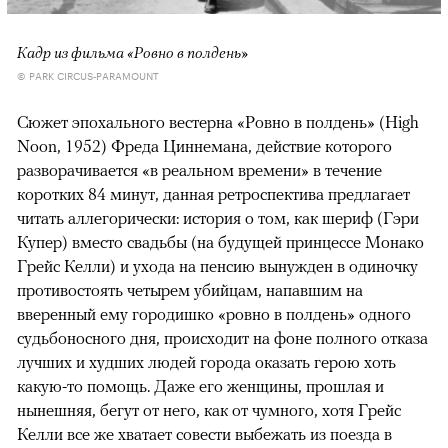
Кадр из фильма «Ровно в полдень»
© PARK CIRCUS-PARAMOUNT
Сюжет эпохального вестерна «Ровно в полдень» (High
Noon, 1952) Фреда Циннемана, действие которого
разворачивается «в реальном времени» в течение
коротких 84 минут, данная ретроспектива предлагает
читать аллегорически: история о том, как шериф (Гэри
Купер) вместо свадьбы (на будущей принцессе Монако
Грейс Келли) и ухода на пенсию вынужден в одиночку
противостоять четырем убийцам, напавшим на
вверенный ему городишко «ровно в полдень» одного
судьбоносного дня, происходит на фоне полного отказа
лучших и худших людей города оказать герою хоть
какую-то помощь. Даже его женщины, прошлая и
нынешняя, бегут от него, как от чумного, хотя Грейс
Келли все же хватает совести выбежать из поезда в