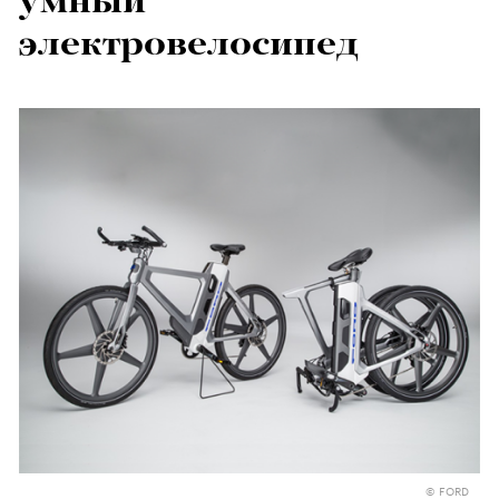
умный
электровелосипед
© FORD