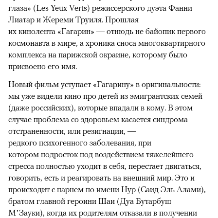
глаза» (Les Yeux Verts) режиссерского дуэта Фанни
Лиатар и Жереми Труиля. Прошлая
их кинолента «Гагарин» — отнюдь не байопик первого
космонавта в мире, а хроника сноса многоквартирного
комплекса на парижской окраине, которому было
присвоено его имя.
Новый фильм уступает «Гагарину» в оригинальности:
мы уже видели кино про детей из эмигрантских семей
(даже российских), которые впадали в кому. В этом
случае проблема со здоровьем касается синдрома
отстраненности, или резигнации, —
редкого психогенного заболевания, при
котором подросток под воздействием тяжелейшего
стресса полностью уходит в себя, перестает двигаться,
говорить, есть и реагировать на внешний мир. Это и
происходит с парнем по имени Нур (Саид Эль Алами),
братом главной героини Шаи (Дуа Бутарбуш
М’Зауки), когда их родителям отказали в получении