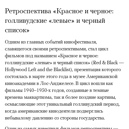
Ретроспектива «Красное и черное:
голливудские «левые» и черный
список»
Одним из главных событий кинофестиваля,
славящегося своими ретроспективами, стал цикл
фильмов под названием «Красное и черное:
голливудские «левые» и черный список» (Red & Black —
Hollywood Left and the Blacklist), презентация которого
состоялась в марте этого года в музее Американской
киноакадемии в Лос-Анджелесе. В цикл вошли как
фильмы 1940–1950-х годов, созданные в темные
времена маккартизма, так и более поздние картины,
осмысляющие этот уникальный голливудский период,
когда американские кинодеятели подверглись
небывалому давлению со стороны государства.
Один из самых известных фильмов ретроспективы —