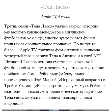
«Тед Лассо»
Apple TV, 4 сезон
Третий сезон «Теда Лассо» удачно закрыл историю
канзасского кризис-менеджера в английской
футбольной команде, многие зрители этот финал
приняли за окончательное прощание. Но не тут-то
было — Apple TV тряхнула фем-оптикой и написала
четвертый сезон, вернув Теда в Англию и в клуб AFC
Richmond. Теперь история сместилась к женской
футбольной команде, к основному актерскому составу
прибавились Таня Рейнольдс («Сексуальное
просвещение»), Фэй Марсей («Переходный возраст») и
00:00
/
00:00
Трейси Ульман («Как я встретил вашу маму»). Рейтинги
взлетели
— похоже, что терапевтическое присутствие
Теда снова актуально в нашем травмированном
инфополе.