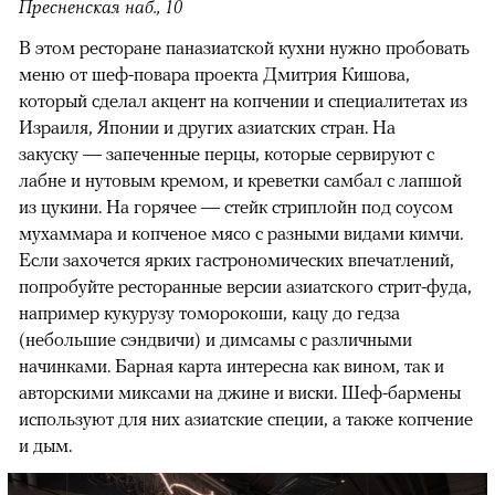
Пресненская наб., 10
В этом ресторане паназиатской кухни нужно пробовать
меню от шеф-повара проекта Дмитрия Кишова,
который сделал акцент на копчении и специалитетах из
Израиля, Японии и других азиатских стран. На
закуску — запеченные перцы, которые сервируют с
лабне и нутовым кремом, и креветки самбал с лапшой
из цукини. На горячее — стейк стриплойн под соусом
мухаммара и копченое мясо с разными видами кимчи.
Если захочется ярких гастрономических впечатлений,
попробуйте ресторанные версии азиатского стрит-фуда,
например кукурузу томорокоши, кацу до гедза
(небольшие сэндвичи) и димсамы с различными
начинками. Барная карта интересна как вином, так и
авторскими миксами на джине и виски. Шеф-бармены
используют для них азиатские специи, а также копчение
и дым.