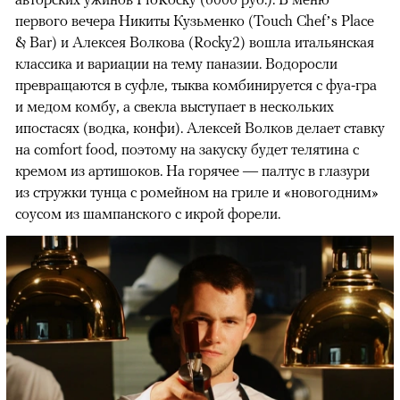
первого вечера Никиты Кузьменко (Touch Chef’s Place
& Bar) и Алексея Волкова (Rocky2) вошла итальянская
классика и вариации на тему паназии. Водоросли
превращаются в суфле, тыква комбинируется с фуа-гра
и медом комбу, а свекла выступает в нескольких
ипостасях (водка, конфи). Алексей Волков делает ставку
на comfort food, поэтому на закуску будет телятина с
кремом из артишоков. На горячее — палтус в глазури
из стружки тунца с ромейном на гриле и «новогодним»
соусом из шампанского с икрой форели.