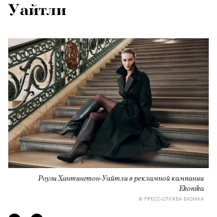
Уайтли
Роузи Хантингтон-Уайтли в рекламной кампании
Ekonika
© ПРЕСС-СЛУЖБА EKONIKA