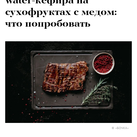
water-кефира на
сухофруктах с медом:
что попробовать
© «БОЧКА»