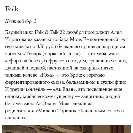
Folk
Цветной б-р, 2
Барный цикл Folk & Talk 22 декабря продолжит Алия
Идрисова из казанского бара More. Ее коктейльный гест
(все миксы по 850 руб.) буквально пронизан народным
эпосом. «Тупар» (тюркский Пегас) — это микс water-
кефира на базе сухофруктов с медом, гречишным чаем,
душицей и водкой, настоянной на сахарных нитях
талкыш калеве. «Юха» — это Spritz с горечью
ферментированного сьюза, бальзамиком и сухим фино.
И третий коктейль — «Ак Елан», это посвящение еще
одному мифическому существу — защитнику людей
белому змею Ак Элану. Микс сделан из
редистиллята «Милано-Торино» с банановым соком и
панданом.