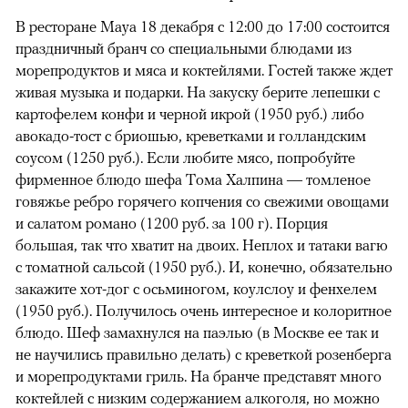
В ресторане Maya 18 декабря с 12:00 до 17:00 состоится
праздничный бранч со специальными блюдами из
морепродуктов и мяса и коктейлями. Гостей также ждет
живая музыка и подарки. На закуску берите лепешки с
картофелем конфи и черной икрой (1950 руб.) либо
авокадо-тост с бриошью, креветками и голландским
соусом (1250 руб.). Если любите мясо, попробуйте
фирменное блюдо шефа Тома Халпина — томленое
говяжье ребро горячего копчения со свежими овощами
и салатом романо (1200 руб. за 100 г). Порция
большая, так что хватит на двоих. Неплох и татаки вагю
с томатной сальсой (1950 руб.). И, конечно, обязательно
закажите хот-дог с осьминогом, коулслоу и фенхелем
(1950 руб.). Получилось очень интересное и колоритное
блюдо. Шеф замахнулся на паэлью (в Москве ее так и
не научились правильно делать) с креветкой розенберга
и морепродуктами гриль. На бранче представят много
коктейлей с низким содержанием алкоголя, но можно