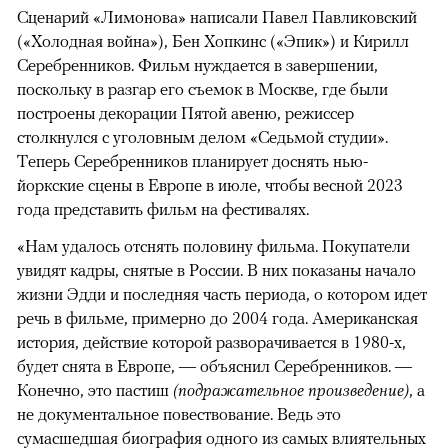
Сценарий «Лимонова» написали Павел Павликовский
(«Холодная война»), Бен Хопкинс («Эпик») и Кирилл
00:00
/
00:00
Серебренников. Фильм нуждается в завершении,
поскольку в разгар его съемок в Москве, где были
построены декорации Пятой авеню, режиссер
столкнулся с уголовным делом «Седьмой студии».
Теперь Серебренников планирует доснять нью-
йоркские сцены в Европе в июле, чтобы весной 2023
года представить фильм на фестивалях.
«Нам удалось отснять половину фильма. Покупатели
увидят кадры, снятые в России. В них показаны начало
жизни Эдди и последняя часть периода, о котором идет
речь в фильме, примерно до 2004 года. Американская
история, действие которой разворачивается в 1980-х,
будет снята в Европе, — объяснил Серебренников. —
Конечно, это пастиш
(подражательное произведение)
, а
не документальное повествование. Ведь это
сумасшедшая биография одного из самых влиятельных