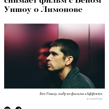
снимает фильм с Беном
Уишоу о Лимонове
Бен Уишоу, кадр из фильма «Аффект»
© KINOPOISK