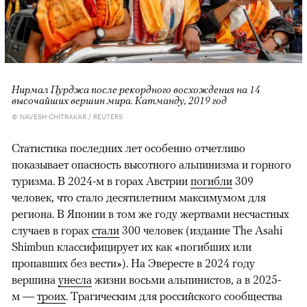
Нирмал Пурджа после рекордного восхождения на 14
высочайших вершин мира. Катманду, 2019 год
© NAVESH CHITRAKAR / REUTERS
Статистика последних лет особенно отчетливо
показывает опасность высотного альпинизма и горного
туризма. В 2024-м в горах Австрии
погибли
309
человек, что стало десятилетним максимумом для
региона. В Японии в том же году жертвами несчастных
случаев в горах
стали
300 человек (издание The Asahi
Shimbun классифицирует их как «погибших или
пропавших без вести»). На Эвересте в 2024 году
вершина
унесла
жизни восьми альпинистов, а в 2025-
м —
троих
. Трагическим для российского сообщества