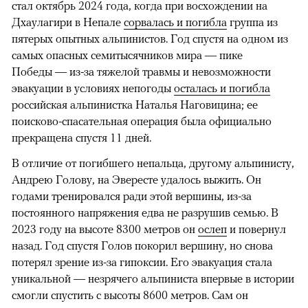
стал октябрь 2024 года, когда при восхождении на
Дхаулагири в Непале
сорвалась и погибла
группа из
пятерых опытных альпинистов. Год спустя на одном из
самых опасных семитысячников мира — пике
Победы — из-за тяжелой травмы и невозможности
эвакуации в условиях непогоды
осталась и погибла
российская альпинистка Наталья Наговицина; ее
поисково-спасательная операция была официально
прекращена спустя 11 дней.
В отличие от погибшего непальца, другому альпинисту,
Андрею Голову, на Эвересте удалось выжить. Он
годами тренировался ради этой вершины, из-за
постоянного напряжения едва не разрушив семью. В
2023 году на высоте 8300 метров он
ослеп
и повернул
назад. Год спустя Голов покорил вершину, но снова
потерял зрение из-за гипоксии. Его эвакуация стала
уникальной — незрячего альпиниста впервые в истории
смогли спустить с высоты 8600 метров. Сам он