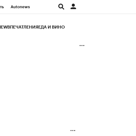
ть
Autonews
К Образование
IEW
ВПЕЧАТЛЕНИЯ
ЕДА И ВИНО
д
Стиль
Крипто
и
Франшизы
Газета
ов
Политика
ты