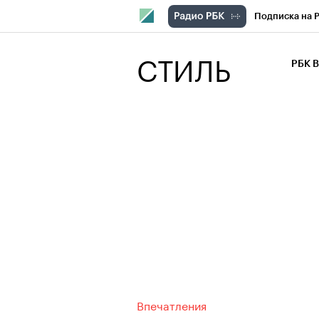
Подписка на 
РБК Компани
СТИЛЬ
РБК 
РБК Курсы
РБК Бизнес-с
Спецпроекты
Экономика
Впечатления