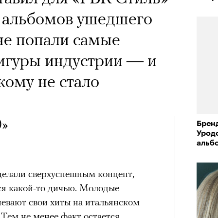
п альбомов ушедшего
 не попали самые
гуры индустрии — и
кому не стало
0»
Бренд
Урод
альб
делали сверхуспешным концепт,
ся какой-то дичью. Молодые
певают свои хиты на итальянском
 Тем не менее факт остается