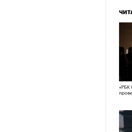
ЧИТ
«РБК 
пров