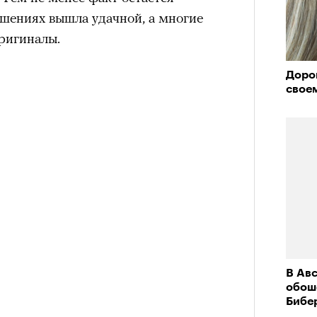
ошениях вышла удачной, а многие
оригиналы.
Дорог
свое
В Ав
обош
Бибе