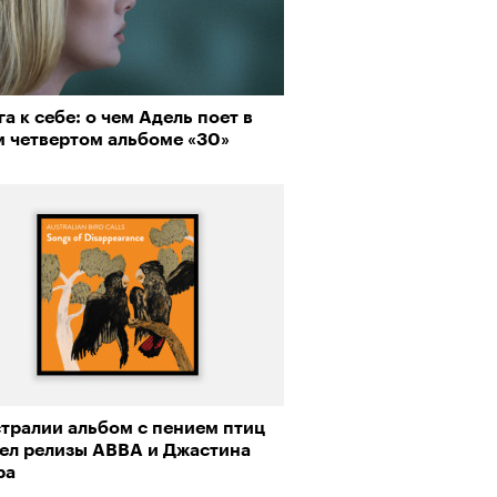
а к себе: о чем Адель поет в
м четвертом альбоме «30»
стралии альбом с пением птиц
ел релизы ABBA и Джастина
ра