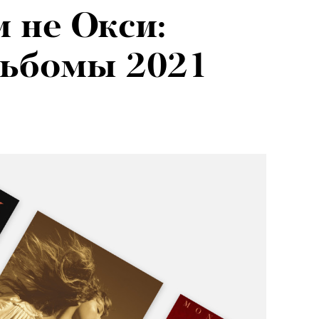
и не Окси:
льбомы 2021