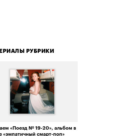
ЕРИАЛЫ РУБРИКИ
аем «Поезд № 19-20», альбом в
е «эмпатичный смарт-поп»