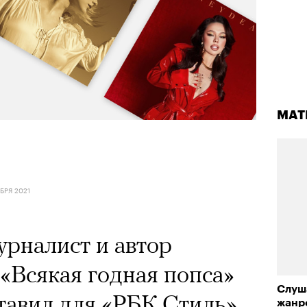
МАТ
БРЯ 2021
рналист и автор
 «Всякая годная попса»
Слуш
тавил для «РБК Стиль»
жанр