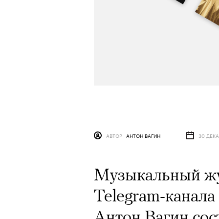
АВТОР
АНТОН ВАГИН
30 ДЕКА
Музыкальный жу
Telegram-канала
Антон Вагин сос