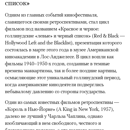
список»
Одним из главных событий кинофестиваля,
славящегося своими ретроспективами, стал цикл
фильмов под названием «Красное и черное:
голливудские «левые» и черный список» (Red & Black —
Hollywood Left and the Blacklist), презентация которого
состоялась в марте этого года в музее Американской
киноакадемии в Лос-Анджелесе. В цикл вошли как
фильмы 1940–1950-х годов, созданные в темные
времена маккартизма, так и более поздние картины,
осмысляющие этот уникальный голливудский период,
когда американские кинодеятели подверглись
небывалому давлению со стороны государства.
Один из самых известных фильмов ретроспективы —
«Король в Нью-Йорке» (A King in New York, 1957),
далеко не лучший у Чарльза Чаплина, однако
изобличающий в нем свободного, честного и