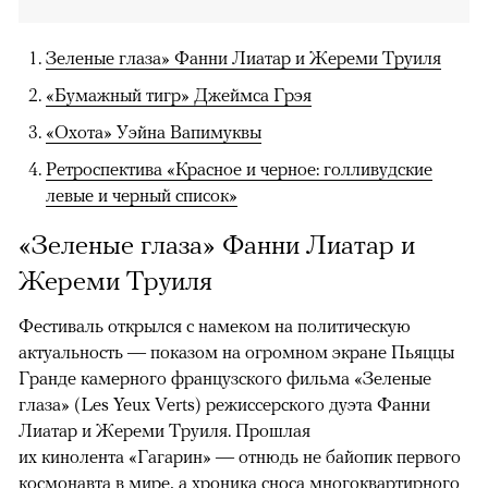
Зеленые глаза» Фанни Лиатар и Жереми Труиля
«Бумажный тигр» Джеймса Грэя
«Охота» Уэйна Вапимуквы
Ретроспектива «Красное и черное: голливудские
левые и черный список»
«Зеленые глаза» Фанни Лиатар и
Жереми Труиля
Фестиваль открылся с намеком на политическую
актуальность — показом на огромном экране Пьяццы
Гранде камерного французского фильма «Зеленые
глаза» (Les Yeux Verts) режиссерского дуэта Фанни
Лиатар и Жереми Труиля. Прошлая
их кинолента «Гагарин» — отнюдь не байопик первого
космонавта в мире, а хроника сноса многоквартирного