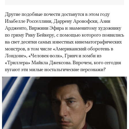
Другие подобные почести достанутся в этом году
Изабелле Росселлини, Даррену Аронофски, Азии
Ардженто, Виржини Эфира и знаменитому художнику
по гриму Рику Бейкеру, с помощью которого появились
на свет десятки самых известных кинематографических
монстров, в том числе «Американский оборотень в
Лондоне», «Человек-волк», Гринч и зомби из
«Триллера» Майкла Джексона. Впрочем, кого сегодня
пугают эти милые ностальгические персонажи?