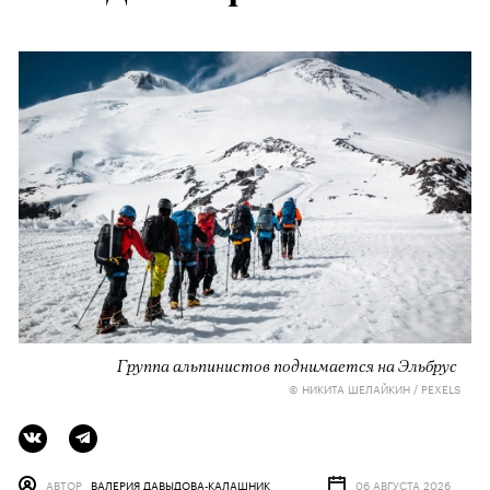
Группа альпинистов поднимается на Эльбрус
© НИКИТА ШЕЛАЙКИН / PEXELS
АВТОР
ВАЛЕРИЯ ДАВЫДОВА-КАЛАШНИК
06 АВГУСТА 2026