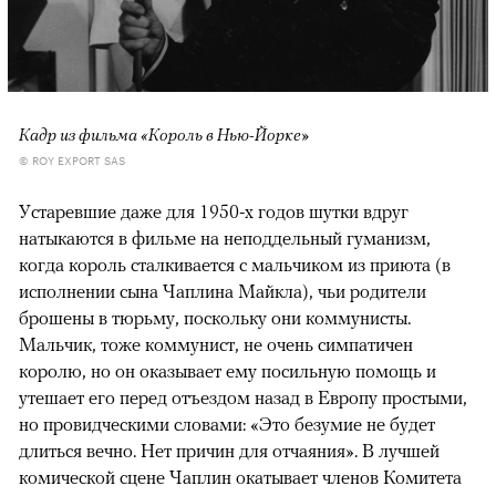
Кадр из фильма «Король в Нью-Йорке»
© ROY EXPORT SAS
Устаревшие даже для 1950-х годов шутки вдруг
натыкаются в фильме на неподдельный гуманизм,
когда король сталкивается с мальчиком из приюта (в
исполнении сына Чаплина Майкла), чьи родители
брошены в тюрьму, поскольку они коммунисты.
Мальчик, тоже коммунист, не очень симпатичен
королю, но он оказывает ему посильную помощь и
утешает его перед отъездом назад в Европу простыми,
но провидческими словами: «Это безумие не будет
длиться вечно. Нет причин для отчаяния». В лучшей
комической сцене Чаплин окатывает членов Комитета