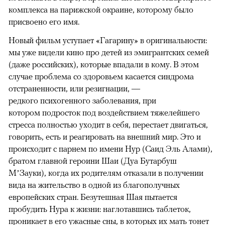
комплекса на парижской окраине, которому было
присвоено его имя.
Новый фильм уступает «Гагарину» в оригинальности:
мы уже видели кино про детей из эмигрантских семей
(даже российских), которые впадали в кому. В этом
случае проблема со здоровьем касается синдрома
отстраненности, или резигнации, —
редкого психогенного заболевания, при
котором подросток под воздействием тяжелейшего
стресса полностью уходит в себя, перестает двигаться,
говорить, есть и реагировать на внешний мир. Это и
происходит с парнем по имени Нур (Саид Эль Алами),
братом главной героини Шаи (Дуа Бутарбуш
М’Зауки), когда их родителям отказали в получении
вида на жительство в одной из благополучных
европейских стран. Безутешная Шая пытается
пробудить Нура к жизни: наглотавшись таблеток,
проникает в его ужасные сны, в которых их мать тонет