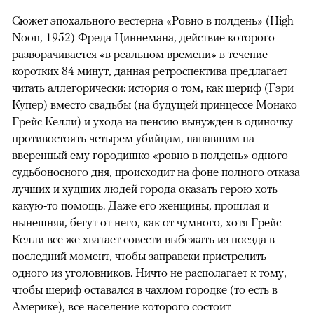
Сюжет эпохального вестерна «Ровно в полдень» (High
Noon, 1952) Фреда Циннемана, действие которого
разворачивается «в реальном времени» в течение
коротких 84 минут, данная ретроспектива предлагает
читать аллегорически: история о том, как шериф (Гэри
Купер) вместо свадьбы (на будущей принцессе Монако
Грейс Келли) и ухода на пенсию вынужден в одиночку
противостоять четырем убийцам, напавшим на
вверенный ему городишко «ровно в полдень» одного
судьбоносного дня, происходит на фоне полного отказа
лучших и худших людей города оказать герою хоть
какую-то помощь. Даже его женщины, прошлая и
нынешняя, бегут от него, как от чумного, хотя Грейс
Келли все же хватает совести выбежать из поезда в
последний момент, чтобы заправски пристрелить
одного из уголовников. Ничто не располагает к тому,
чтобы шериф оставался в чахлом городке (то есть в
Америке), все население которого состоит