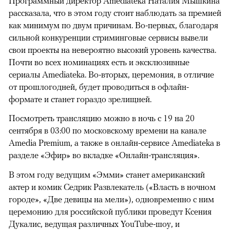
Программный директор Amediateka Наталия Мышкина
рассказала, что в этом году стоит наблюдать за премией
как минимум по двум причинам. Во-первых, благодаря
сильной конкуренции стриминговые сервисы вывели
свои проекты на невероятно высокий уровень качества.
Почти во всех номинациях есть и эксклюзивные
сериалы Amediateka. Во-вторых, церемония, в отличие
от прошлогодней, будет проводиться в офлайн-
формате и станет гораздо зрелищней.
Посмотреть трансляцию можно в ночь с 19 на 20
сентября в 03:00 по московскому времени на канале
Amedia Premium, а также в онлайн-сервисе Amediateka в
разделе «Эфир» во вкладке «Онлайн-трансляция».
В этом году ведущим «Эмми» станет американский
актер и комик Седрик Развлекатель («Власть в ночном
городе», «Две девицы на мели»), одновременно с ним
церемонию для российской публики проведут Ксения
Дукалис, ведущая различных YouTube-шоу, и