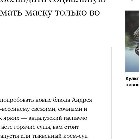
мать маску только во
Куль
невес
 попробовать новые блюда Андрея
-весеннему свежими, сочными и
 ярких — андалузский гаспаччо
таете горячие супы, вам стоит
капусты или тыквенный крем-суп