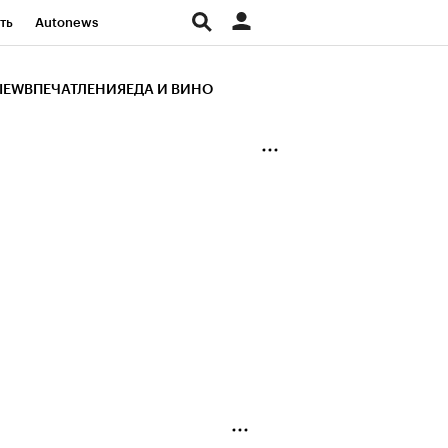
ть
Autonews
К Образование
IEW
ВПЕЧАТЛЕНИЯ
ЕДА И ВИНО
д
Стиль
Крипто
и
Франшизы
Газета
ов
Политика
ты