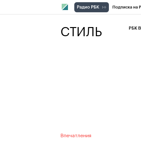
Подписка на 
РБК Компани
СТИЛЬ
РБК 
РБК Курсы
РБК Бизнес-с
Спецпроекты
Экономика
Впечатления