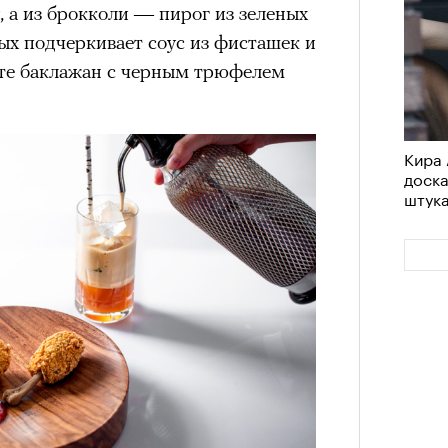
, а из брокколи — пирог из зеленых
рых подчеркивает соус из фисташек и
ите баклажан с черным трюфелем
Кира 
доск
штук