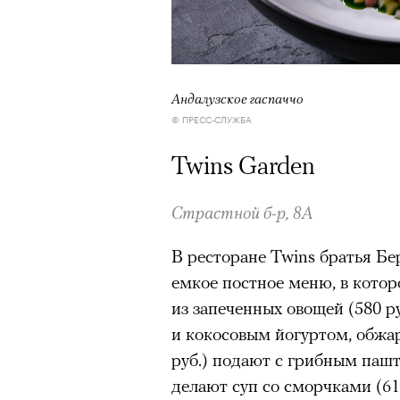
Андалузское гаспаччо
© ПРЕСС-СЛУЖБА
Twins Garden
Страстной б-р, 8А
В ресторане Twins братья Бе
емкое постное меню, в котор
из запеченных овощей (580 р
и кокосовым йогуртом, обжа
руб.) подают с грибным пашт
делают суп со сморчками (61