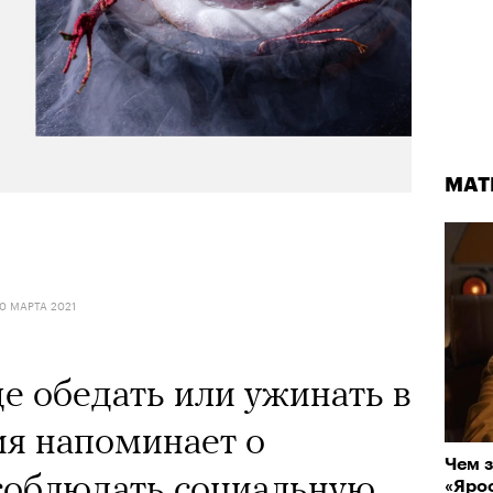
МАТ
0 МАРТА 2021
де обедать или ужинать в
ия напоминает о
Чем з
соблюдать социальную
«Ярос