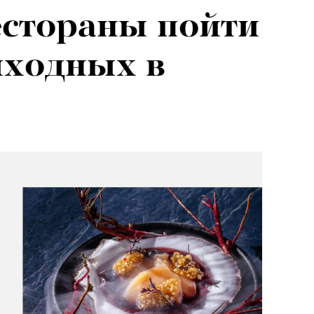
естораны пойти
ыходных в