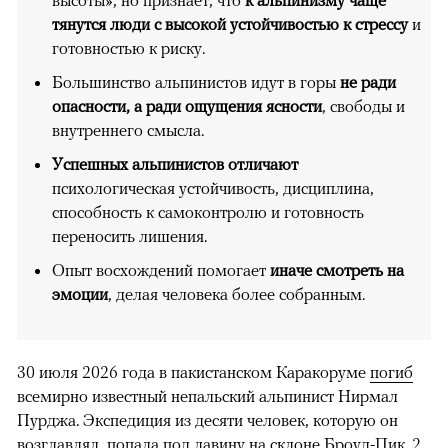
высоты», но признает, что
к альпинизму чаще
тянутся люди с высокой устойчивостью к стрессу
и
готовностью к риску.
Большинство альпинистов идут в горы
не ради
опасности, а ради ощущения ясности
, свободы и
внутреннего смысла.
Успешных альпинистов отличают
психологическая устойчивость, дисциплина,
способность к самоконтролю и готовность
переносить лишения.
Опыт восхождений помогает
иначе смотреть на
эмоции
, делая человека более собранным.
30 июля 2026 года в пакистанском Каракоруме
погиб
всемирно известный непальский альпинист Нирмал
Пурджа. Экспедиция из десяти человек, которую он
возглавлял, попала под лавину на склоне Броуд-Пик. 2