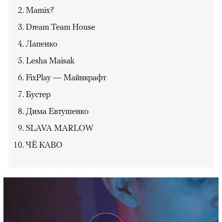
Mamix?
Dream Team House
Лапенко
Lesha Maisak
FixPlay — Майнкрафт
Бустер
Дима Евтушенко
SLAVA MARLOW
ЧЁ КАВО