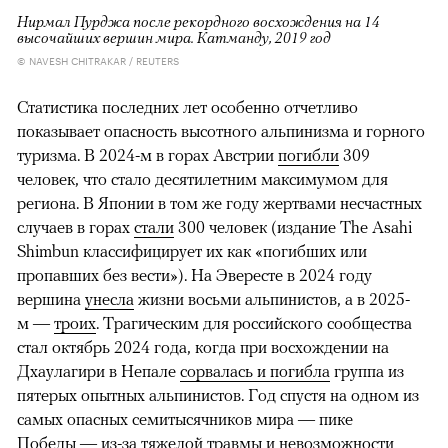
Нирмал Пурджа после рекордного восхождения на 14
высочайших вершин мира. Катманду, 2019 год
© NAVESH CHITRAKAR / REUTERS
Статистика последних лет особенно отчетливо
показывает опасность высотного альпинизма и горного
туризма. В 2024-м в горах Австрии
погибли
309
человек, что стало десятилетним максимумом для
региона. В Японии в том же году жертвами несчастных
случаев в горах
стали
300 человек (издание The Asahi
Shimbun классифицирует их как «погибших или
пропавших без вести»). На Эвересте в 2024 году
вершина
унесла
жизни восьми альпинистов, а в 2025-
м —
троих
. Трагическим для российского сообщества
стал октябрь 2024 года, когда при восхождении на
Дхаулагири в Непале
сорвалась и погибла
группа из
пятерых опытных альпинистов. Год спустя на одном из
самых опасных семитысячников мира — пике
Победы — из-за тяжелой травмы и невозможности