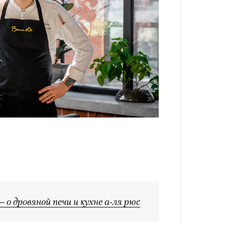
Сможе
отвеч
4 кол
пропу
о дровяной печи и кухне а-ля рюс