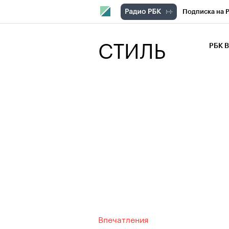
Подписка на 
РБК Компани
СТИЛЬ
РБК 
РБК Курсы
РБК Бизнес-с
Спецпроекты
Экономика
Впечатления