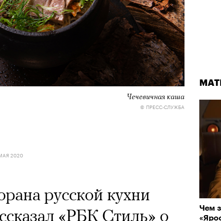
МАТ
Чечевичная каша
© ПРЕСС-СЛУЖБА
МАЯ 2020
рана русской кухни
Чем з
ссказал «РБК Стиль» о
«Ярос