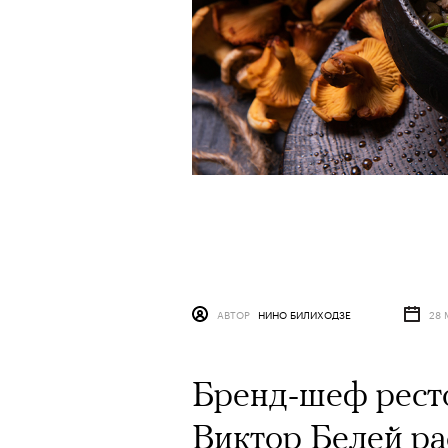
АВТОР
НИНО БИЛИХОДЗЕ
28 
Бренд-шеф ресто
Виктор Белей ра