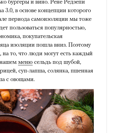
ько бургеры и вино. Рене Редзепи
 3.0, в основе концепции которого
чале периода самоизоляции мы тоже
будет пользоваться популярностью,
кономика, покупательская
сяца изоляции пошла вниз. Поэтому
, на то, что люди могут есть каждый
В нашем
меню
сельдь под шубой,
урицей, суп-лапша, солянка, пшенная
ша с овощами.