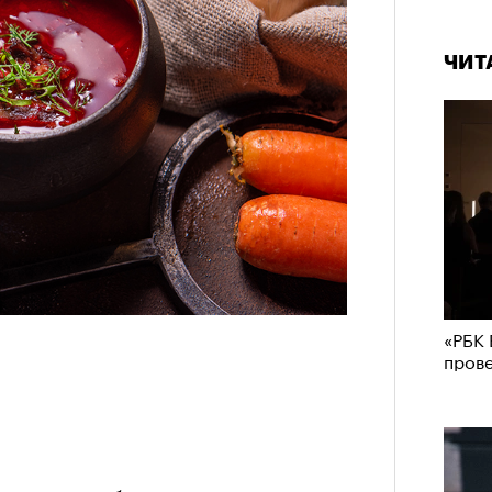
ЧИТ
«РБК 
пров