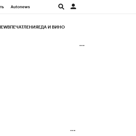
ть
Autonews
К Образование
IEW
ВПЕЧАТЛЕНИЯ
ЕДА И ВИНО
д
Стиль
Крипто
и
Франшизы
Газета
ов
Политика
ты