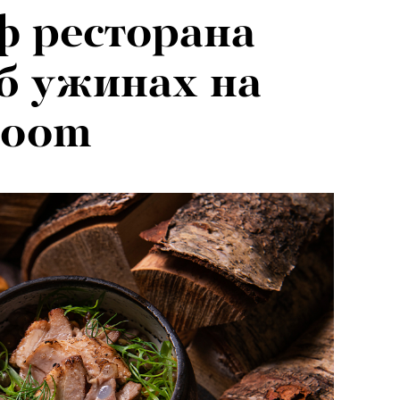
ф ресторана
б ужинах на
Zoom