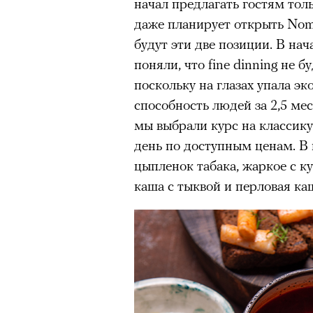
начал предлагать гостям тол
даже планирует открыть Noma
будут эти две позиции. В на
поняли, что fine dinning не 
поскольку на глазах упала э
способность людей за 2,5 ме
мы выбрали курс на классику
день по доступным ценам. 
цыпленок табака, жаркое с к
каша с тыквой и перловая ка