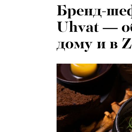
Бренд-ше
Uhvat — о
дому и в 