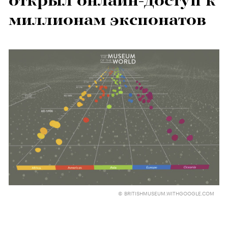
открыл онлайн-доступ к
миллионам экспонатов
© BRITISHMUSEUM.WITHGOOGLE.COM