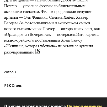
Другая драма — «Неизбранные дороги» Салли
Поттер — украсила фестиваль блистательным
актерским составом. Фильм представили ведущие
артисты — Эль Фаннинг, Сальма Хайек, Хавьер
Бардем. За фотовспышками и ажиотажем смысл
нового высказывания Поттер — автора таких лент, как
«Орландо» и «Вечеринка», — потерялся. Зато картина
южнокорейского постановщика Хона Сан-су
«Женщина, которая убежала» не оставила зрителя
разочарованным.
Авторы
РБК Стиль
Другие материалы сюжета
Видеодневники