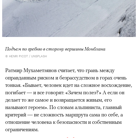
Подъем по гребню в сторону вершины Монблана
© HENRI PICOT / UNSPLASH
Ратмир Мухаметзянов считает, что грань между
оправданным риском и безрассудством в горах очень
тонкая. «Бывает, человек идет на сложное восхождение,
погибает — и все говорят: «Зачем полез?» А если он
делает то же самое и возвращается живым, его
называют героем». По словам альпиниста, главный
критерий — не сложность маршрута сама по себе, а
отношение человека к безопасности и собственным
ограничениям.