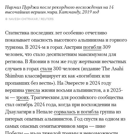
Нирмал Пурджа после рекордного восхождения на 14
высочайших вершин мира. Катманду, 2019 год
© NAVESH CHITRAKAR / REUTERS
Статистика последних лет особенно отчетливо
показывает опасность высотного альпинизма и горного
туризма. В 2024-м в горах Австрии
погибли
309
человек, что стало десятилетним максимумом для
региона. В Японии в том же году жертвами несчастных
случаев в горах
стали
300 человек (издание The Asahi
Shimbun классифицирует их как «погибших или
пропавших без вести»). На Эвересте в 2024 году
вершина
унесла
жизни восьми альпинистов, а в 2025-
м —
троих
. Трагическим для российского сообщества
стал октябрь 2024 года, когда при восхождении на
Дхаулагири в Непале
сорвалась и погибла
группа из
пятерых опытных альпинистов. Год спустя на одном из
самых опасных семитысячников мира — пике
Победы — из-за тяжелой травмы и невозможности