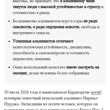
высоты», но признает, что
к альпинизму чаще
тянутся люди с высокой устойчивостью к стрессу
и
готовностью к риску.
Большинство альпинистов идут в горы
не ради
опасности, а ради ощущения ясности
, свободы и
внутреннего смысла.
Успешных альпинистов отличают
психологическая устойчивость, дисциплина,
способность к самоконтролю и готовность
переносить лишения.
Опыт восхождений помогает
иначе смотреть на
эмоции
, делая человека более собранным.
30 июля 2026 года в пакистанском Каракоруме
погиб
всемирно известный непальский альпинист Нирмал
Пурджа. Экспедиция из десяти человек, которую он
возглавлял, попала под лавину на склоне Броуд-Пик. 2