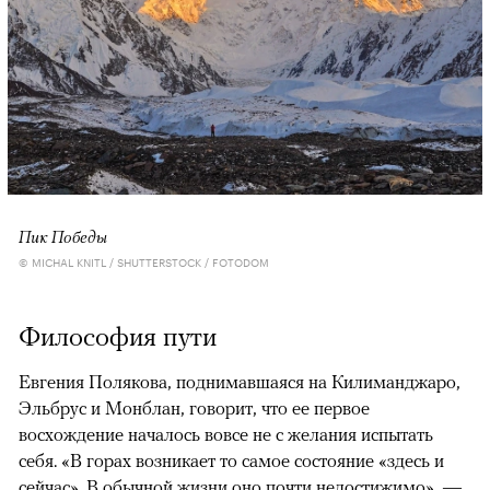
Пик Победы
© MICHAL KNITL / SHUTTERSTOCK / FOTODOM
Философия пути
Евгения Полякова, поднимавшаяся на Килиманджаро,
Эльбрус и Монблан, говорит, что ее первое
восхождение началось вовсе не с желания испытать
себя. «В горах возникает то самое состояние «здесь и
сейчас». В обычной жизни оно почти недостижимо», —