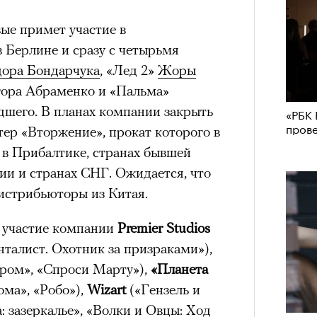
ые примет участие в
Берлине и сразу с четырьмя
ора Бондарчука
, «Лед 2»
Жоры
гора Абраменко и «Пальма»
шего. В планах компании закрыть
«РБК 
пров
тер «Вторжение», прокат которого в
в Прибалтике, странах бывшей
ии и странах СНГ. Ожидается, что
истрибьюторы из Китая.
 участие компании
Premier Studios
талист. Охотник за призраками»),
ром», «Спроси Марту»),
«Планета
ома», «Робо»),
Wizart
(«Гензель и
: зазеркалье», «Волки и Овцы: Ход