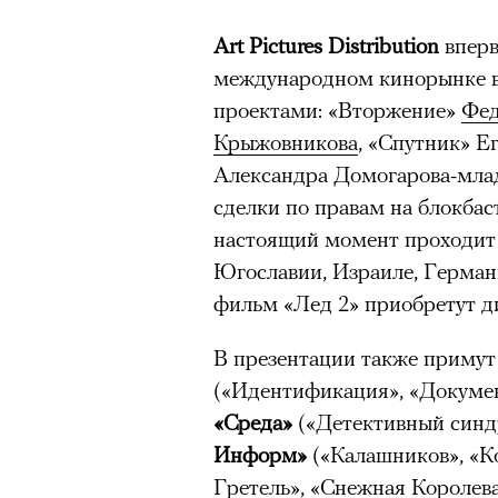
Art Pictures Distribution
вперв
международном кинорынке в 
проектами: «Вторжение»
Фед
Крыжовникова
, «Спутник» Е
Александра Домогарова-млад
сделки по правам на блокбас
настоящий момент проходит 
Югославии, Израиле, Герман
фильм «Лед 2» приобретут д
В презентации также примут
(«Идентификация», «Докумен
«Среда»
(«Детективный синд
Информ»
(«Калашников», «К
Гретель», «Снежная Королева