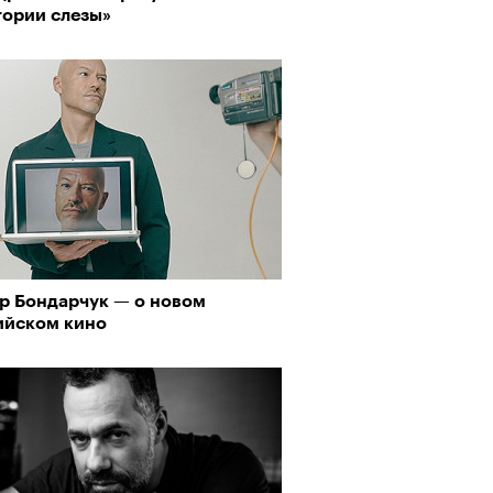
тории слезы»
р Бондарчук — о новом
ийском кино