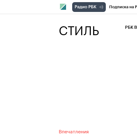
Подписка на 
РБК Компани
СТИЛЬ
РБК 
РБК Курсы
РБК Бизнес-с
Спецпроекты
Экономика
Впечатления