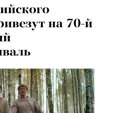
ийского
ривезут на 70-й
ий
иваль