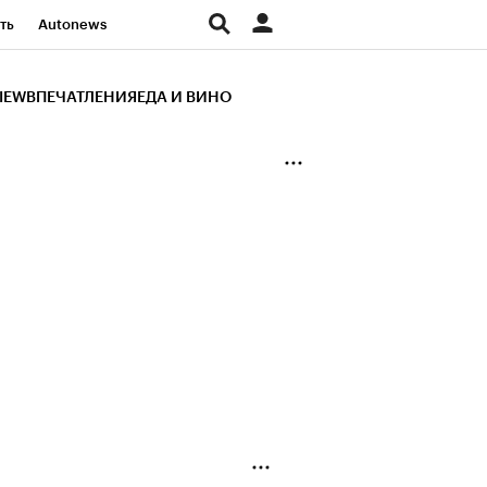
ть
Autonews
К Образование
IEW
ВПЕЧАТЛЕНИЯ
ЕДА И ВИНО
д
Стиль
Крипто
и
Франшизы
Газета
ов
Политика
ты