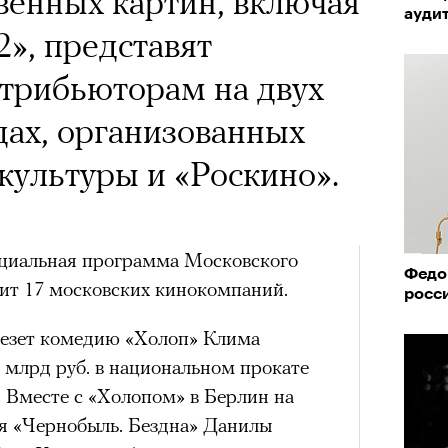
венных картин, включая
ауди
2», представят
трибьюторам на двух
дах, организованных
ультуры и «Роскино».
пециальная программа Московского
Федо
нит 17 московских кинокомпаний.
росс
езет комедию «Холоп» Клима
 млрд руб. в национальном прокате
. Вместе с «Холопом» в Берлин на
я «Чернобыль. Бездна» Данилы