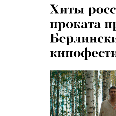
Хиты росс
проката п
Берлинск
кинофест