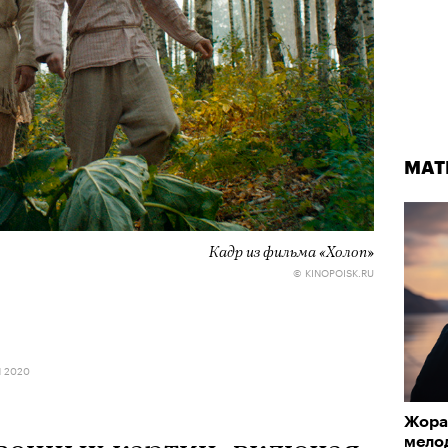
МАТ
Кадр из фильма «Холоп»
© KINOPOISK.RU
Я 2020
Жора
мело