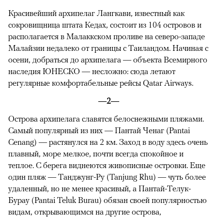
Красивейший архипелаг Лангкави, известный как
сокровищница штата Кедах, состоит из 104 островов и
располагается в Малаккском проливе на северо-западе
Малайзии недалеко от границы с Таиландом. Начиная с
осени, добраться до архипелага — объекта Всемирного
наследия ЮНЕСКО — несложно: сюда летают
регулярные комфортабельные рейсы Qatar Airways.
—2—
Острова архипелага славятся белоснежными пляжами.
Самый популярный из них — Пантай Ченаг (Pantai
Cenang) — растянулся на 2 км. Заход в воду здесь очень
плавный, море мелкое, почти всегда спокойное и
теплое. С берега виднеются живописные островки. Еще
один пляж — Танджунг-Ру (Tanjung Rhu) — чуть более
удаленный, но не менее красивый, а Пантай-Телук-
Бурау (Pantai Teluk Burau) обязан своей популярностью
видам, открывающимся на другие острова,