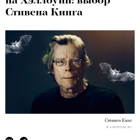
на Хэллоуин: выбор
Стивена Кинга
Стивен Кинг
© KINOPOISK.RU