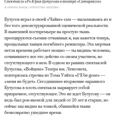
Спектакль «Р» Юрия Бутусова в театре «Сатирикон»
© КИРИЛЛ ЗЫКОВ / АГЕНТСТВО «МОСКВА»
Бутусов играл в своей «Чайке» сам — выламываясь из и
без того деконструированной сценической реальности.
В нынешней постпремьере на простую ткань
проецируются съемки отчаянных и, как кажется теперь,
прощальных танцев погибшего режиссера. Эта мертвая
петля времени работает мощно — ты видишь человека,
сочинившего все это действо со своим участием, но
отсутствующего в нем. В одном из ранних спектаклей
Бутусова, «Войцеке» Театра им. Ленсовета,
повторялась строчка из Тома Уэйтса «I’ll be gone» —
«меня не будет». Сегодняшнее вторжение экранного
Бутусова в плоть спектакля маркирует собой
призрачное, отсутствующее. Это не идет Бутусову — он
ведь был рок-иконой для людей от 20 лет и старше, но
сейчас мы видим на тонкой, сбившейся ткани
безвозвратно ушедшее время.