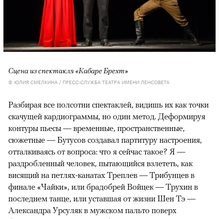
Сцена из спектакля «Кабаре Брехт»
© ЮЛИЯ СМЕЛКИНА / ПРЕСС-СЛУЖБА ТЕАТРА ИМЕНИ ЛЕНСОВЕТА
Разбирая все полсотни спектаклей, видишь их как точки
скачущей кардиограммы, но один метод. Деформируя
контуры пьесы — временные, пространственные,
сюжетные — Бутусов создавал партитуру настроения,
отталкиваясь от вопроса: что я сейчас такое? Я —
раздробленный человек, пытающийся взлететь, как
висящий на петлях-канатах Треплев — Трибунцев в
финале «Чайки», или брадобрей Войцек — Трухин в
последнем танце, или уставшая от жизни Шен Тэ —
Александра Урсуляк в мужском пальто поверх