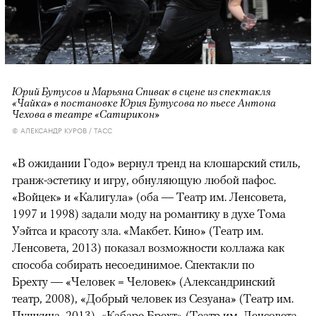
Юрий Бутусов и Марьяна Спивак в сцене из спектакля
«Чайка» в постановке Юрия Бутусова по пьесе Антона
Чехова в театре «Сатирикон»
© АЛЕКСАНДР КУРОВ / ТАСС
«В ожидании Годо» вернул тренд на клошарский стиль,
гранж-эстетику и игру, обнуляющую любой пафос.
«Войцек» и «Калигула» (оба — Театр им. Ленсовета,
1997 и 1998) задали моду на романтику в духе Тома
Уэйтса и красоту зла. «Макбет. Кино» (Театр им.
Ленсовета, 2013) показал возможности коллажа как
способа собирать несоединимое. Спектакли по
Брехту — «Человек = Человек» (Александринский
театр, 2008), «Добрый человек из Сезуана» (Театр им.
Пушкина, 2013), «Кабаре Брехт» (Театр им. Ленсовета,