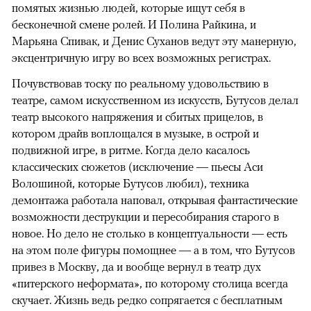
помятых жизнью людей, которые ищут себя в
бесконечной смене ролей. И Полина Райкина, и
Марьяна Спивак, и Денис Суханов ведут эту манерную,
эксцентричную игру во всех возможных регистрах.
Почувствовав тоску по реальному удовольствию в
театре, самом искусственном из искусств, Бутусов делал
театр высокого напряжения и сбитых прицелов, в
котором драйв воплощался в музыке, в острой и
подвижной игре, в ритме. Когда дело касалось
классических сюжетов (исключение — пьесы Аси
Волошиной, которые Бутусов любил), техника
демонтажа работала наповал, открывая фантастические
возможности деструкции и пересобирания старого в
новое. Но дело не столько в концептуальности — есть
на этом поле фигуры помощнее — а в том, что Бутусов
привез в Москву, да и вообще вернул в театр дух
«питерского неформата», по которому столица всегда
скучает. Жизнь ведь редко сопрягается с бесплатным