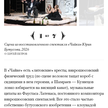
1
7
из
Сцена из восстановленного спектакля «Чайка» Юрия
Бутусова, 2026
© СЕРГЕЙ ПЕТРОВ
В «Чайке» есть «литовские» кресты, някрошюсовский
физический труд (по сцене волоком тащат короб с
сидящими в нем героями, а Шамраев — Кузнецов
ловко взбирается на висящий канат), музыкальные
цитаты из Фаустаса Латенаса, постоянного композитора
някрошюсовских спектаклей. Все это стало частью
собственно бутусовского изобретения — клоунадой