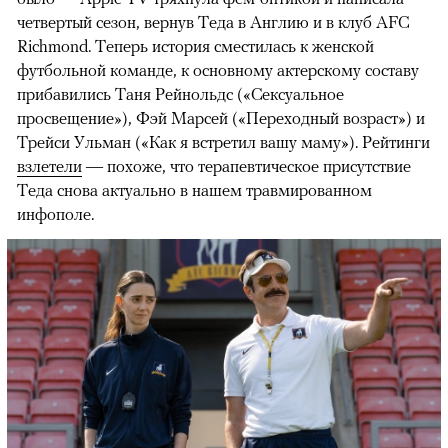
четвертый сезон, вернув Теда в Англию и в клуб AFC
Richmond. Теперь история сместилась к женской
футбольной команде, к основному актерскому составу
прибавились Таня Рейнольдс («Сексуальное
просвещение»), Фэй Марсей («Переходный возраст») и
00:00
/
00:00
Трейси Ульман («Как я встретил вашу маму»). Рейтинги
взлетели
— похоже, что терапевтическое присутствие
Теда снова актуально в нашем травмированном
инфополе.