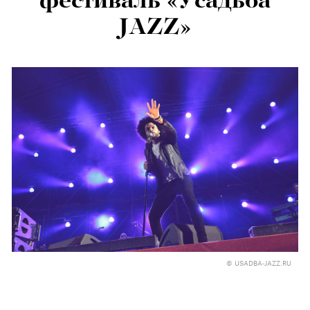
фестиваль «Усадьба
JAZZ»
© USADBA-JAZZ.RU