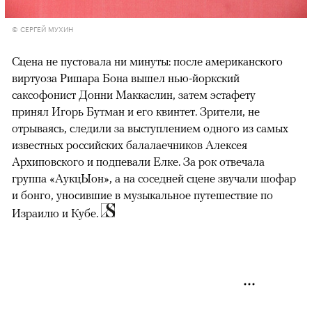
© СЕРГЕЙ МУХИН
Сцена не пустовала ни минуты: после американского
виртуоза Ришара Бона вышел нью-йоркский
саксофонист Донни Маккаслин, затем эстафету
принял Игорь Бутман и его квинтет. Зрители, не
отрываясь, следили за выступлением одного из самых
известных российских балалаечников Алексея
Архиповского и подпевали Елке. За рок отвечала
группа «АукцЫон», а на соседней сцене звучали шофар
и бонго, уносившие в музыкальное путешествие по
Израилю и Кубе.