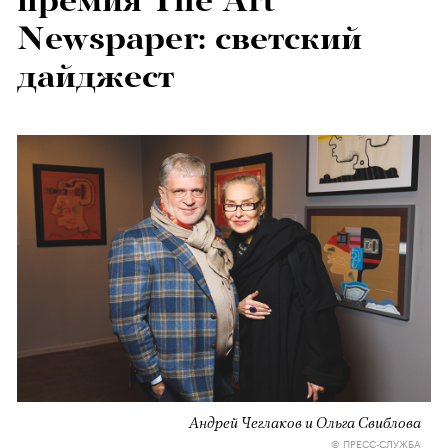
премия The Art
Newspaper: светский
дайджест
Андрей Чеглаков и Ольга Свиблова
© ПРЕСС-СЛУЖБА