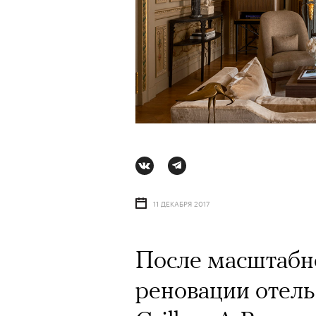
11 ДЕКАБРЯ 2017
После масштабн
АВТОР
ВАЛЕРИЯ ДАВЫДОВА-КАЛАШНИК
реновации отель