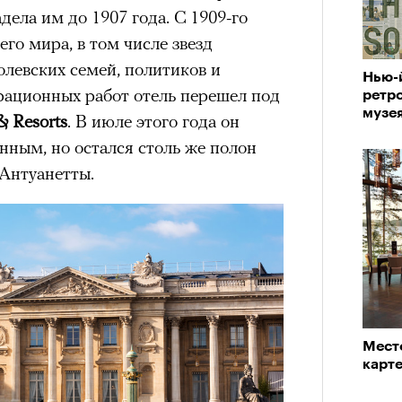
дела им до 1907 года. С 1909-го
его мира, в том числе звезд
состоянием предельной
олевских семей, политиков и
Нью-
Можн
м
исчезает информационный шум
и
рационных работ отель перешел под
ретро
в пр
ий момент.
музе
опыта
& Resorts
. В июле этого года он
«РБК 
нным, но остался столь же полон
и вызывают
мощный выброс
пров
зг запоминает восхождение как один
Антуанетты.
 жизни.
ановится способом выйти из
 и
почувствовать контроль над собой
.
опасности в горах создает между
е связи и чувство доверия
.
уществование «гена высоты», но
Место
му чаще тянутся люди с высокой
карте
и готовностью к риску.
Кира 