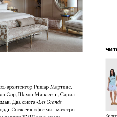
им все 14 восьмитысячников
ислорода.
4 кол
«РБК 
пропу
пров
ЧИТ
сь архитектор Ришар Мартине,
тан Оэр, Шахан Минассян, Сирил
ман. Два сьюта
«Les Grands
ощадь Согласия оформил маэстро
Карго
клонник XVIII века, часто