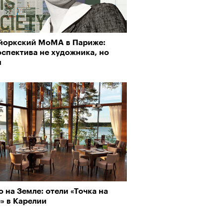
йоркский МоМА в Париже:
о ли прийти
спектива не художника, но
офессиональный спорт без
я
, если вам 30
Визионеры» и masters:dom
ели первую резиденцию
 на Земле: отели «Точка на
» в Карелии
Альтман, Altman Talks: «Умение