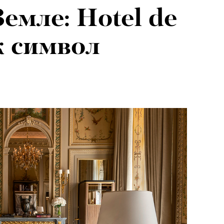
емле: Hotel de
я альпиниста:
к символ
агедии не
вают от похода