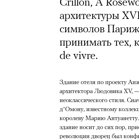
Почему для одни
Crillon, A Rose
горы становится
архитектуры XVI
готовы снова ри
символов Париж
Психологи и аль
принимать тех, к
высота меняет ч
de vivre.
тянет с новой си
Здание отеля по проекту Ан
архитектора Людовика XV, —
неоклассического стиля. Сна
д’Омону, известному коллек
Подписывайтесь на телег
королеву Марию Антуанетту.
здание носит до сих пор, при
революции дворец был конфи