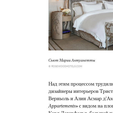
человеком, дважды покоривш
планеты без использования к
Сьют Марии Антуанетты
© ROSEWOODHOTELS.COM
Над этим процессом трудили
дизайнеры интерьеров Трис
Верньоль и Алин Асмар д'Ам
Appartements»
с видом на пл
Карл Лагерфельд, большой по