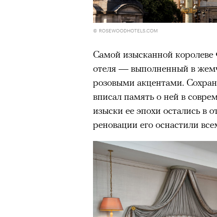
Большинство альпинисто
ради ощущения ясности
,
© ROSEWOODHOTELS.COM
Успешных альпинистов о
устойчивость, дисциплин
Самой изысканной королеве 
готовность переносить л
отеля — выполненный в жемч
Опыт восхождений помо
розовыми акцентами. Сохран
делая человека более со
вписал память о ней в совре
изыски ее эпохи остались в 
реновации его оснастили все
30 июля 2026 года в пакист
известный непальский альп
из десяти человек, которую о
склоне Броуд-Пик. 2 августа
погибших. Бывший британски
историческому рекорду — он