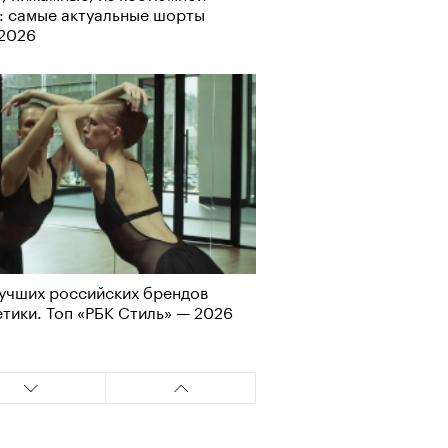
Альтман, Altman Talks: «Умение
: самые актуальные шорты
азать — это освобождающая
-2026
а»
учших российских брендов
т ли человек прожить 180 лет:
тики. Топ «РБК Стиль» — 2026
ает Станислав Скакун