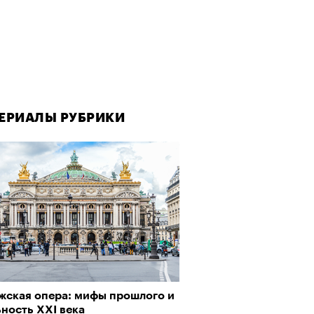
ЕРИАЛЫ РУБРИКИ
ЕРИАЛЫ РУБРИКИ
жская опера: мифы прошлого и
да как лекарство: как
ность XXI века
улки стали новой формой