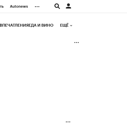
...
ть
Autonews
К Образование
ВПЕЧАТЛЕНИЯ
ЕДА И ВИНО
ЕЩЁ
д
Стиль
е рейтинги
иа
Финансы