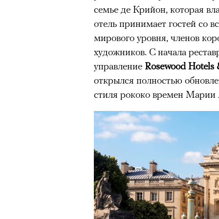
семье де Крийон, которая вла
Главное
отель принимает гостей со вс
Горы привлекают людей 
мирового уровня, членов кор
концентрации, в которо
художников. С начала рестав
остается только настоящ
управление
Rosewood Hotels 
открылся полностью обновле
Экстремальные нагрузк
гормонов
, из-за чего мо
стиля рококо времен Марии 
из самых ярких опытов в
Для многих альпинизм ст
рутины, перезагрузиться
Совместное преодоление 
людьми особенно
прочны
Наука не подтверждает с
признает, что
к альпиниз
устойчивостью к стрессу