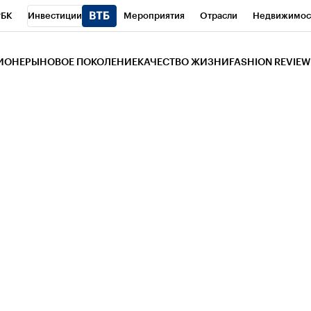
РБК
Инвестиции
Мероприятия
Отрасли
Недвижимос
и
Телеканал
РБК Вино
Спорт
Школа управления РБК
РБ
ЗИОНЕРЫ
НОВОЕ ПОКОЛЕНИЕ
КАЧЕСТВО ЖИЗНИ
FASHION REVIEW
РБК Life
Тренды
Визионеры
Национальные проекты
Горо
 Бизнес-среда
Дискуссионный клуб
Исследования
Кредитны
Газета
Спецпроекты СПб
Конференции СПб
Спецпроекты
трагентов
Политика
Экономика
Бизнес
Технологии и мед
ой валюты