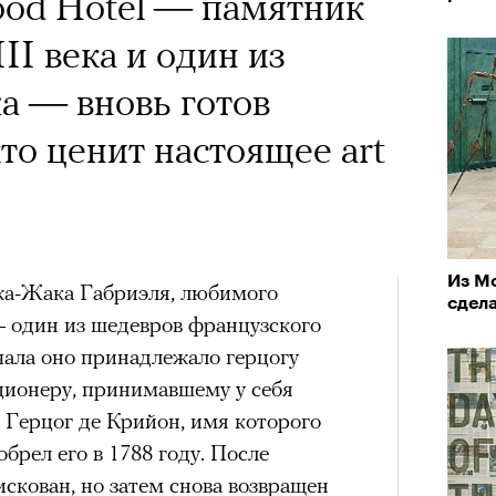
х первое восхождение в
wood Hotel — памятник
тера
 последним, а другие
II века и один из
сковать жизнью?
а — вновь готов
пинисты объясняют, как
то ценит настоящее art
еловека и почему к ней
лой
Из М
жа-Жака Габриэля, любимого
сдела
Поче
 один из шедевров французского
чала оно принадлежало герцогу
ционеру, принимавшему у себя
рам-канал «РБК Стиль»
 Герцог де Крийон, имя которого
обрел его в 1788 году. После
скован, но затем снова возвращен