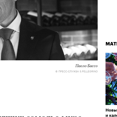
МАТ
Паоло Бассо
© ПРЕСС-СЛУЖБА S.PELLEGRINO
Новы
и ка