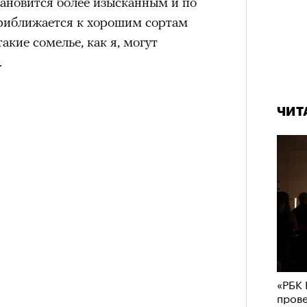
тановится более изысканным и по
риближается к хорошим сортам
такие сомелье, как я, могут
.
ЧИТ
«РБК 
пров