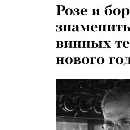
Розе и бор
знамениты
винных т
нового го