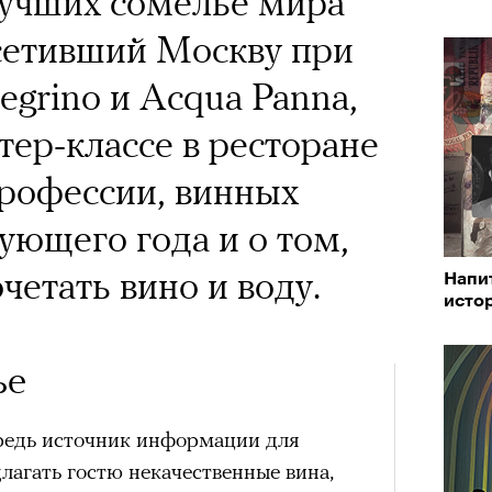
лучших сомелье мира
сетивший Москву при
egrino и Acqua Panna,
тер-классе в ресторане
профессии, винных
ующего года и о том,
четать вино и воду.
Напи
исто
ье
редь источник информации для
лагать гостю некачественные вина,