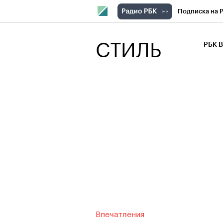
Подписка на 
РБК Компани
СТИЛЬ
РБК 
РБК Курсы
РБК Бизнес-с
Спецпроекты
Экономика
Впечатления