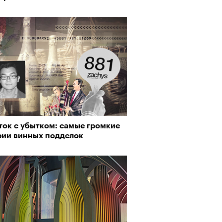
ток с убытком: самые громкие
рии винных подделок