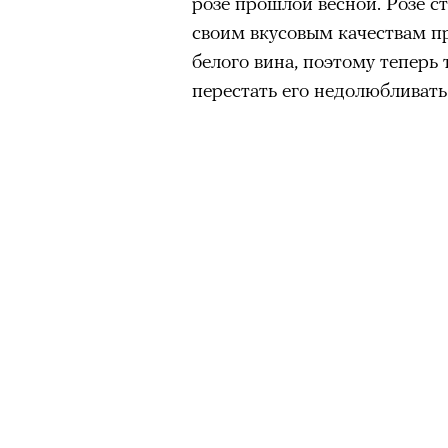
розе прошлой весной. Розе с
своим вкусовым качествам п
белого вина, поэтому теперь 
перестать его недолюбливать