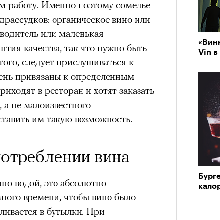
ем работу. Именно поэтому сомелье
драссудков: органическое вино или
зводитель или маленькая
«Винн
нтия качества, так что нужно быть
Vin в
ого, следует прислушиваться к
чень привязаны к определенным
риходят в ресторан и хотят заказать
 а не малоизвестного
ставить им такую возможность.
потреблении вина
Бурге
ино водой, это абсолютно
кало
много времени, чтобы вино было
ливается в бутылки. При