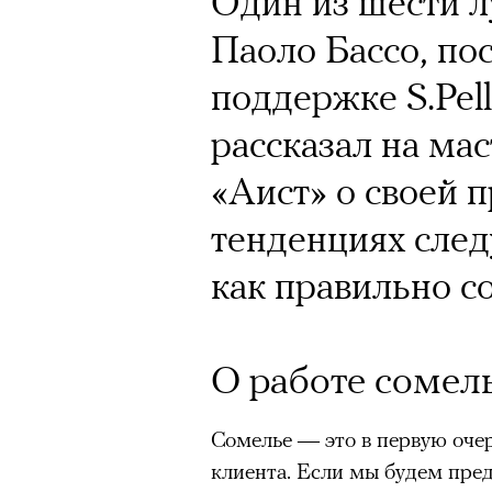
Один из шести 
Паоло Бассо, по
поддержке S.Pell
рассказал на мас
«Аист» о своей 
тенденциях след
как правильно со
О работе сомел
Сомелье — это в первую оче
клиента. Если мы будем пред