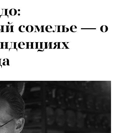
до:
й сомелье — о
енденциях
да