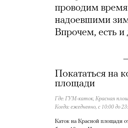
проводим время 
надоевшими зим
Впрочем, есть и
Покататься на к
площади
Где: ГУМ-каток, Красная площ
Когда: ежедневно, с 10:00 до 23
Каток на Красной площади о