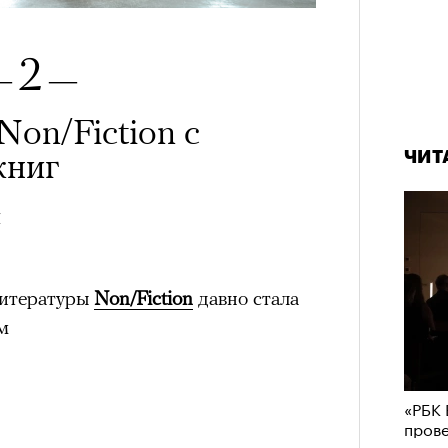
2
—
—
Non/Fiction с
книг
ЧИТ
4
литературы
Non/Fiction
давно стала
м
«РБК 
пров