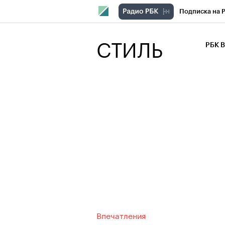
Подписка на 
РБК Компани
СТИЛЬ
РБК 
РБК Курсы
РБК Бизнес-с
Спецпроекты
Экономика
Впечатления