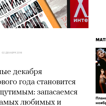
МАТ
02 ДЕКАБРЯ 2016
ные декабря
ого года становится
ощутимым: запасаемся
Планы
самых любимых и
нояб