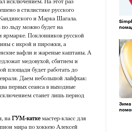
стал исключением. На этот раз
ешено в стилистике русского
 Кандинского и Марка Шагала.
Simpl
 по льду можно будет на
пома
 ярмарке. Поклонников русской
ины с икрой и пирожки, а
нские вафли и жареные каштаны. А
редложат медовухой, сбитнем и
ой площади будет работать до
евраля. Даем небольшой лайфхак:
два первых сеанса в выходные
Исключением станет лишь период
Зима 
помо
я, на
ГУМ-катке
мастер-класс для
пион мира по хоккею Алексей