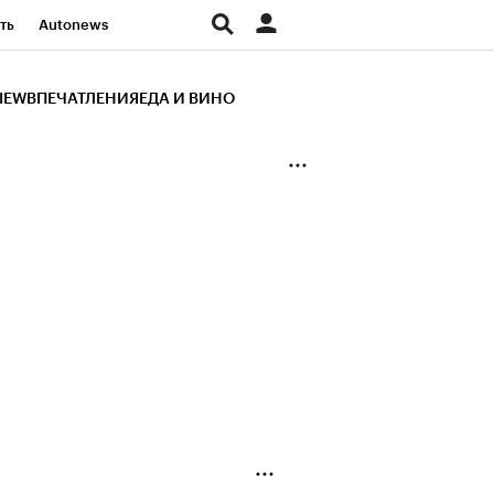
ть
Autonews
К Образование
IEW
ВПЕЧАТЛЕНИЯ
ЕДА И ВИНО
д
Стиль
Крипто
и
Франшизы
Газета
ов
Политика
ты