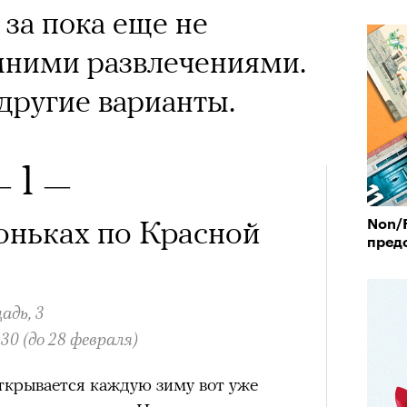
за пока еще не
ними развлечениями.
 другие варианты.
1
—
—
оньках по Красной
Non/F
пред
адь, 3
:30 (до 28 февраля)
ткрывается каждую зиму вот уже