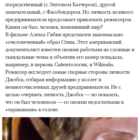
посредственный (с Эштоном Катчером), другой
замечательный, с Фассбендером. Но личность великого
предпринимателя продолжает привлекать режиссеров.
Каким он был, человек, изменивший мир?
В фильме Алекса Гибни представлен максимально
«очеловеченный» образ Стива. Этот американский
документалист известен своими работами на сложные и
скандальные темы: в объектив его камер попадала,
например, и церковь Сайентологии, и Wikieaks.
Режиссер исследует самые спорные стороны личности
Джобса, собирая информацию у коллег и
немногочисленных друзей предпринимателя. Не с
целью очернить личность Джобса — но показать,
что он был человеком — со своими недостатками и
«тараканами» в голове.