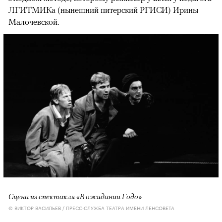
ЛГИТМИКа (нынешний питерский РГИСИ) Ирины
Малочевской.
Сцена из спектакля «В ожидании Годо»
© ВИКТОР ВАСИЛЬЕВ / ПРЕСС-СЛУЖБА ТЕАТРА ИМЕНИ ЛЕНСОВЕТА