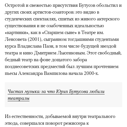
Остротой и свежестью присутствия Бутусов обольстил и
других своих артистов-соавторов: это видно в
студенческих спектаклях, сшитых из живого актерского
существования и не озабоченных идеальностью
«картинки», как в «Старшем сыне» в Театре им.
Ленсовета (2001), сыгранном тогдашними студентами
курса Владислава Пази, в том числе будущей звездой
театра и кино Дмитрием Лысенковым. Этот свободный,
бедный театр на фоне дощатого забора
позднесоветских предместий был лучшим прочтением
пьесы Александра Вампилова начала 2000-х.
Чистая музыка: за что Юрия Бутусова любили
театралы
Из естественности, добываемой внутри театрального
этюда, совершался поворот режиссера к