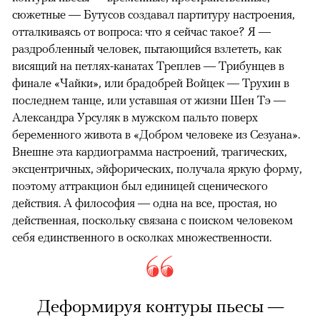
сюжетные — Бутусов создавал партитуру настроения,
отталкиваясь от вопроса: что я сейчас такое? Я —
раздробленный человек, пытающийся взлететь, как
висящий на петлях-канатах Треплев — Трибунцев в
финале «Чайки», или брадобрей Войцек — Трухин в
последнем танце, или уставшая от жизни Шен Тэ —
Александра Урсуляк в мужском пальто поверх
беременного живота в «Добром человеке из Сезуана».
Внешне эта кардиограмма настроений, трагических,
эксцентричных, эйфорических, получала яркую форму,
поэтому аттракцион был единицей сценического
действия. А философия — одна на все, простая, но
действенная, поскольку связана с поиском человеком
себя единственного в осколках множественности.
Деформируя контуры пьесы —