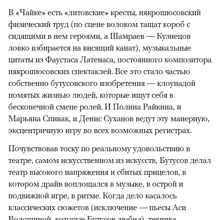
В «Чайке» есть «литовские» кресты, някрошюсовский
физический труд (по сцене волоком тащат короб с
сидящими в нем героями, а Шамраев — Кузнецов
ловко взбирается на висящий канат), музыкальные
цитаты из Фаустаса Латенаса, постоянного композитора
някрошюсовских спектаклей. Все это стало частью
собственно бутусовского изобретения — клоунадой
помятых жизнью людей, которые ищут себя в
бесконечной смене ролей. И Полина Райкина, и
Марьяна Спивак, и Денис Суханов ведут эту манерную,
эксцентричную игру во всех возможных регистрах.
Почувствовав тоску по реальному удовольствию в
театре, самом искусственном из искусств, Бутусов делал
театр высокого напряжения и сбитых прицелов, в
котором драйв воплощался в музыке, в острой и
подвижной игре, в ритме. Когда дело касалось
классических сюжетов (исключение — пьесы Аси
Волошиной, которые Бутусов любил), техника