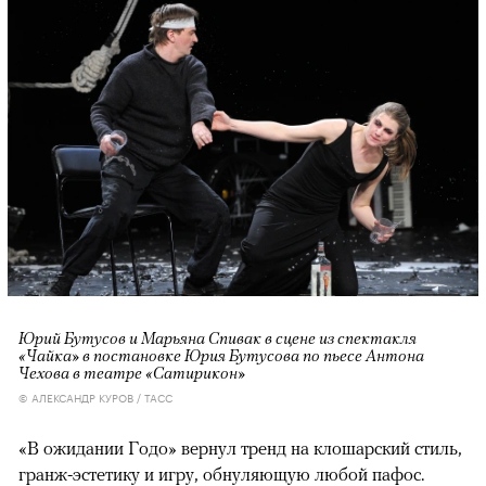
Юрий Бутусов и Марьяна Спивак в сцене из спектакля
«Чайка» в постановке Юрия Бутусова по пьесе Антона
Чехова в театре «Сатирикон»
© АЛЕКСАНДР КУРОВ / ТАСС
«В ожидании Годо» вернул тренд на клошарский стиль,
гранж-эстетику и игру, обнуляющую любой пафос.