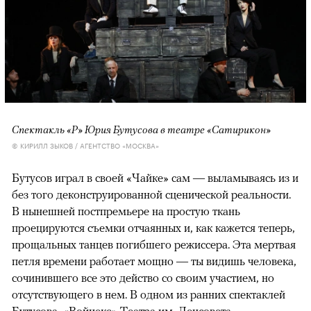
Спектакль «Р» Юрия Бутусова в театре «Сатирикон»
© КИРИЛЛ ЗЫКОВ / АГЕНТСТВО «МОСКВА»
Бутусов играл в своей «Чайке» сам — выламываясь из и
без того деконструированной сценической реальности.
В нынешней постпремьере на простую ткань
проецируются съемки отчаянных и, как кажется теперь,
прощальных танцев погибшего режиссера. Эта мертвая
петля времени работает мощно — ты видишь человека,
сочинившего все это действо со своим участием, но
отсутствующего в нем. В одном из ранних спектаклей
Бутусова, «Войцеке» Театра им. Ленсовета,