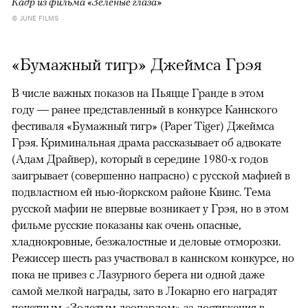
Кадр из фильма «Зеленые глаза»
© JUNE FILMS
«Бумажный тигр» Джеймса Грэя
В числе важных показов на Пьяцце Гранде в этом
году — ранее представленный в конкурсе Каннского
фестиваля «Бумажный тигр» (Paper Tiger) Джеймса
Грэя. Криминальная драма рассказывает об адвокате
(Адам Драйвер), который в середине 1980-х годов
заигрывает (совершенно напрасно) с русской мафией в
подвластном ей нью-йоркском районе Квинс. Тема
русской мафии не впервые возникает у Грэя, но в этом
фильме русские показаны как очень опасные,
хладнокровные, безжалостные и деловые отморозки.
Режиссер шесть раз участвовал в каннском конкурсе, но
пока не привез с Лазурного берега ни одной даже
самой мелкой награды, зато в Локарно его наградят
почетным «Золотым леопардом» за достижения в