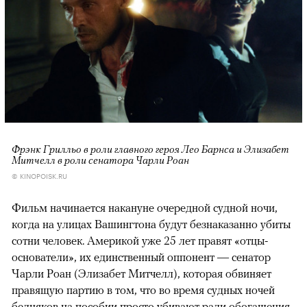
00:00
/
00:00
Фрэнк Грилльо в роли главного героя Лео Барнса и Элизабет
Митчелл в роли сенатора Чарли Роан
© KINOPOISK.RU
Фильм начинается накануне очередной судной ночи,
когда на улицах Вашингтона будут безнаказанно убиты
сотни человек. Америкой уже 25 лет правят «отцы-
основатели», их единственный оппонент — сенатор
Чарли Роан (Элизабет Митчелл), которая обвиняет
правящую партию в том, что во время судных ночей
бедняков на пособии просто убивают ради обогащения