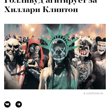
Голливуд агитирует за
Хиллари Клинтон
© KINOPOISK.RU