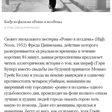
Кадр из фильма «Ровно в полдень»
© PARK CIRCUS-PARAMOUNT
Сюжет эпохального вестерна «Ровно в полдень» (High
Noon, 1952) Фреда Циннемана, действие которого
разворачивается «в реальном времени» в течение
коротких 84 минут, данная ретроспектива предлагает
читать аллегорически: история о том, как шериф (Гэри
Купер) вместо свадьбы (на будущей принцессе Монако
Грейс Келли) и ухода на пенсию вынужден в одиночку
противостоять четырем убийцам, напавшим на
вверенный ему городишко «ровно в полдень» одного
судьбоносного дня, происходит на фоне полного отказа
лучших и худших людей города оказать герою хоть
какую-то помощь. Даже его женщины, прошлая и
нынешняя, бегут от него, как от чумного, хотя Грейс