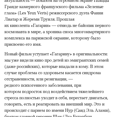
актуальность — показом на огромном экране Пьяццы
Гранде камерного французского фильма «Зеленые
глаза» (Les Yeux Verts) режиссерского дуэта Фанни
Лиатар и Жереми Труиля. Прошлая
их кинолента «Гагарин» — отнюдь не байопик первого
космонавта в мире, а хроника сноса многоквартирного
комплекса на парижской окраине, которому было
присвоено его имя.
Новый фильм уступает «Гагарину» в оригинальности:
мы уже видели кино про детей из эмигрантских семей
(даже российских), которые впадали в кому. В этом
случае проблема со здоровьем касается синдрома
отстраненности, или резигнации, —
редкого психогенного заболевания, при
котором подросток под воздействием тяжелейшего
стресса полностью уходит в себя, перестает двигаться,
говорить, есть и реагировать на внешний мир. Это и
происходит с парнем по имени Нур (Саид Эль Алами),
братом главной героини Шаи (Дуа Бутарбуш