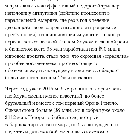
задумывалась как эффективный недорогой триллер:
наполовину антиутопия (действие происходит в
параллельной Америке, где раз в год в течение
двенадцати часов разрешены априори прощаемые
преступления), наполовину фильм ужасов. Но когда
первая часть со звездой Итаном Хоуком в главной роли
и бюджетом всего $3 млн заработала под $90 млн в
мировом прокате, стало ясно, что скромная «стрелялка»
про обычного человека, противостоящего
обезумевшему и жаждущему крови миру, обладает
большим потенциалом. Так и оказалось.
Через год, уже в 2014-м, быстро вышла вторая часть,
где Хоука сменил менее известный, но более
брутальный и вместе с тем нервный Фрэнк Грилло.
Сиквел стоил больше ($9 млн), но и собрал уже около
$112 млн. История об обывателе, который
забаррикадировался от мира, но был вынужден его
впустить и дать ему бой, сменилась сюжетом о