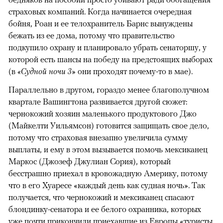
страховых компаний. Когда начинается очередная
бойня, Роан и ее телохранитель Барнс вынуждены
бежать из ее дома, потому что правительство
подкупило охрану и планировало убрать сенаторшу, у
которой есть шансы на победу на предстоящих выборах
(в
«Судной ночи 3»
они проходят почему-то в мае).
Параллельно в другом, гораздо менее благополучном
квартале Вашингтона развивается другой сюжет:
чернокожий хозяин маленького продуктового Джо
(Майкелти Уильямсон) готовится защищать свое дело,
потому что страховая внезапно увеличила сумму
выплаты, и ему в этом вызывается помочь мексиканец
Маркос (Джозеф Джулиан Сория), который
бесстрашно приехал в кровожадную Америку, потому
что в его Хуаресе «каждый день как судная ночь». Так
получается, что чернокожий и мексиканец спасают
блондинку-сенатора и ее белого охранника, которых
уже почти прикончили приехавшие из Европы «туристы