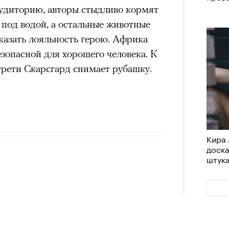
аудиторию, авторы стыдливо кормят
Сможе
4 кол
од водой, а остальные животные
отвеч
пропу
казать лояльность герою. Африка
езопасной для хорошего человека. К
трети Скарсгард снимает рубашку.
едний дом»
Кира 
доск
штук
Netflix
4 кол
Карго
пропу
ткани
возчика», «Невероятного Халка»,
лета
обмана», «Форсажа X») запирает
доме, который внезапно перестает
 сюжету семья оказывается отрезана