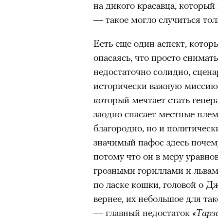
работает в кафе, замечает ч
на дикого красавца, который
очнувшийся Нур) точно не б
желаний и однажды решает т
— такое могло случиться толь
обострения мигрантского кри
окружающим: возвращать лю
Есть еще один аспект, котор
знакомить одиночек, подталк
опасаясь, что просто снимат
Париж. У режиссера Жан-Пь
недостаточно солидно, сцен
большую шкатулку с зеленым
Адресованн
исторически важную миссию 
маленькими чудесами.
который мечтает стать генер
добросерд
заодно спасает местные плем
точно не б
благородно, но и политичес
00:00
/
00:00
значимый пафос здесь почем
дни очередн
потому что он в меру уравн
грозными гориллами и львам
мигрантск
по ласке кошки, головой о Д
вернее, их небольшое для та
— главный недостаток
«Тарз