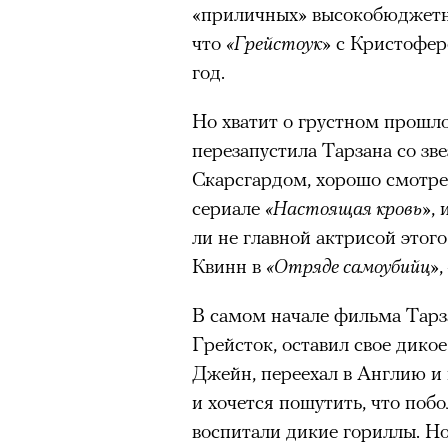
тут-то было — Apple TV тря
«приличных» высокобюджетн
четвертый сезон, вернув Тед
«Зеленые глаза» Фа
что
«Грейстоук»
с Кристоферо
Теперь история сместилась 
год.
Труиля
основному актерскому соста
Но хватит о грустном прошл
(«Сексуальное просвещение»
Фестиваль открылся с намек
перезапустила Тарзана со з
возраст») и Трейси Ульман (
показом на огромном экран
Скарсгардом, хорошо смотре
Рейтинги
взлетели
— похоже,
камерного французского филь
сериале
«Настоящая кровь»
,
Теда снова актуально в наш
Verts) режиссерского дуэта
ли не главной актрисой этого
Прошлая их кинолента «Гага
Квинн в
«Отряде самоубийц»
космонавта в мире, а хроник
комплекса на парижской окр
В самом начале фильма Тарза
имя.
Грейсток, оставил свое дико
Джейн, переехал в Англию и 
Новый фильм уступает «Гага
и хочется пошутить, что поб
видели кино про детей из эм
00:00
/
00:00
воспитали дикие гориллы. Но
российских), которые впадал