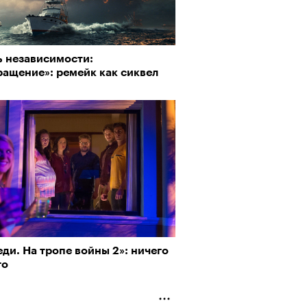
ь независимости:
ращение»: ремейк как сиквел
рно-2025: перестрелки в
йне и горизонтальные танцы в
ыне
ди. На тропе войны 2»: ничего
го