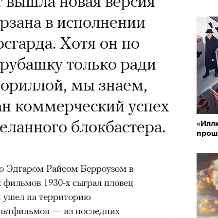
т вышла новая версия
 Тыркин рассказывает о
андой, послушать
рзана в исполнении
на остросоциальные
 Тимоновой или
сгарда. Хотя он по
Амели»
рубашку только ради
гориллой, мы знаем,
ан коммерческий успех
х
рам-канал «РБК Стиль»
деланного блокбастера.
Чем з
«Илл
Лока
ед Лассо»
разоб
прош
Корей
и ре
взро
ар и Жереми Труиля
e TV, 4 сезон
го Эдгаром Райсом Берроузом в
Грэя
дачно закрыл историю канзасского
х фильмов 1930-х сыграл пловец
кой футбольной команде, многие
 ушел на территорию
рное: голливудские левые и черный
за окончательное прощание. Но не
льтфильмов — из последних