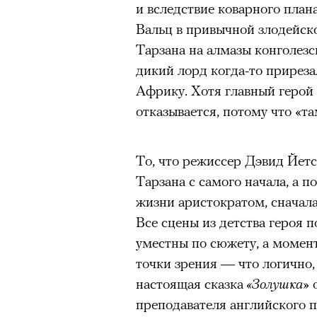
и вследствие коварного пла
здоровьем касается синдром
Вальц в привычной злодейск
отстраненности, или резигн
Тарзана на алмазы конголезс
редкого психогенного заболе
дикий лорд когда-то приреза
воздействием тяжелейшего ст
Африку. Хотя главный герой 
перестает двигаться, говорит
отказывается, потому что «та
мир. Это и происходит с па
Алами), братом главной гер
Кадр из сериала «Тед Лассо»
М’Зауки), когда их родителя
То, что режиссер Дэвид Йетс
© APPLE INC.
жительство в одной из благо
Тарзана с самого начала, а п
Безутешная Шая пытается пр
жизни аристократом, сначала
«
наглотавшись таблеток, прон
Все сцены из детства героя 
9 августа Одри Тоту отметит
их мать тонет при переправе 
уместны по сюжету, а момент
вот как: вместе с Амели Пул
точки зрения — что логично,
При всей скромности художе
нулевых. Мелодрама «Амели»
настоящая сказка
«Золушка»
о
адресованный европейцам до
международным символом фр
преподавателя английского п
можете нас спасти!» — сообща