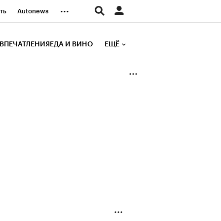
...
ть
Autonews
К Образование
ВПЕЧАТЛЕНИЯ
ЕДА И ВИНО
ЕЩЁ
д
Стиль
е рейтинги
иа
Финансы