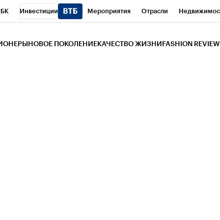
РБК
Инвестиции
Мероприятия
Отрасли
Недвижимос
и
Телеканал
РБК Вино
Спорт
Школа управления РБК
РБ
ЗИОНЕРЫ
НОВОЕ ПОКОЛЕНИЕ
КАЧЕСТВО ЖИЗНИ
FASHION REVIEW
РБК Life
Тренды
Визионеры
Национальные проекты
Горо
 Бизнес-среда
Дискуссионный клуб
Исследования
Кредитны
Газета
Спецпроекты СПб
Конференции СПб
Спецпроекты
трагентов
Политика
Экономика
Бизнес
Технологии и мед
ой валюты