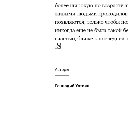
более широкую по возрасту 
живыми людьми крокодилов п
появляются, только чтобы по
никогда еще не была такой б
счастью, ближе к последней 
Кадр из фильма «Амели»
© MIRAMAX FILMS
Авторы
«Посл
Геннадий Устиян
Луи Летерье (режиссер «Пере
«Битвы титанов», «Иллюзии 
Кадр из фильма «Зеленые глаза»
Грету Ли и Вагнера Моура в 
© JUNE FILMS
быть безопасным местом. По