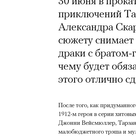
30 июня в прока
Кинокритик Стас
футбольной ком
приключений Та
первых показах 
лекцию Евгении
Александра Скар
темы
пересмотреть «
сюжету снимает 
драки с братом-
чему будет обяз
На домашних экрана
Подписывайтесь на телег
этого отлично с
«Т
Зеленые глаза» Фанни Лиат
Appl
После того, как придуманно
«Бумажный тигр» Джеймса 
Третий сезон «Теда Лассо» у
1912-м героя в серии хитовы
«Охота» Уэйна Вапимуквы
кризис-менеджера в английс
Джонни Вейсмюллер, Тарзан
Ретроспектива «Красное и че
зрители этот финал приняли 
малобюджетного трэша и му
список»