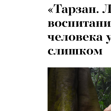
«Тарзан. Л
Локарно-2
Чем занят
воспитани
показали 
Лассо», э
человека 
фестиваля
мифы Пет
слишком
кино