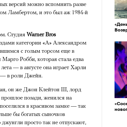
хнула фем-оптикой и написала
ых версий можно вспомнить разве
а в Англию и в клуб AFC Richmond.
нни Лиатар и Жереми
м Ламбертом, и это был аж 1984-й
к женской футбольной команде, к
«Ден
ву прибавились Таня Рейнольдс
Возв
Лока
ом. Студия
Warner Bros
), Фэй Марсей («Переходный
бассе
ом на политическую актуальность —
вездами категории «А» Александром
пуст
«Как я встретил вашу маму»).
е Пьяццы Гранде
вшимся с голым торсом еще в
 что терапевтическое присутствие
ма «Зеленые глаза» (Les Yeux
 и Марго Робби, которая стала едва
ем травмированном инфополе.
 Фанни Лиатар и Жереми Труиля.
 лета — в августе она играет Харли
рин» — отнюдь не байопик первого
, — в роли Джейн.
а сноса многоквартирного
аине, которому было присвоено его
н, он же Джон Клейтон III, лорд
е прошлое позади, женился на
«Сосе
поселился в красивом замке — так
рину» в оригинальности: мы уже
ново
ольше бы богатых сыночков
игрантских семей (даже
 джунгли просто так не отпускают,
и в кому. В этом случае проблема со