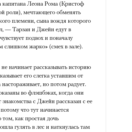
на капитана Леона Рома (Кристоф
а
«РБК 
ой роли), мечтающего обменять
ации, —
пров
кого племени, сына вождя которого
вания, при котором подросток под
ЧИТ
л, — Тарзан и Джейн едут в
ресса полностью уходит в себя,
чувствует подвох и поначалу
ь, есть и реагировать на внешний
м слишком жарко» (смех в зале).
рнем по имени Нур (Саид Эль
оини Шаи (Дуа Бутарбуш
м отказали в получении вида на
 не начинает рассказывать историю
получных европейских стран.
оказывает его слегка уставшим от
обудить Нура к жизни:
 настораживает, но потом радует.
Амели»
икает в его ужасные сны, в которых
показаны во флэшбэках, когда они
«РБК 
Кира 
 50-летие, и ее можно поздравить
в Европу.
 знакомства с Джейн рассказан с ее
пров
доск
ен вернуться на Монмартр начала
штук
 потому что тут начинается
ЧИТ
ственной составляющей фильма его
 (2001) сделала актрису
 том, как простая дочь
бросердечный призыв («Только вы
анцузского обаяния. Ее героиня
ошла гулять в лес и наткнулась там
ет для тех, кто не понял,