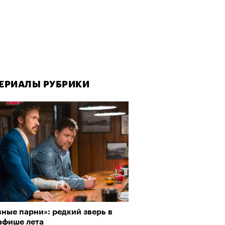
ЕРИАЛЫ РУБРИКИ
ЕРИАЛЫ РУБРИКИ
ЕРИАЛЫ РУБРИКИ
ные парни»: редкий зверь в
рно-2025: Япония наносит
аняться дома: «Супергерл»,
афише лета
ной удар
тная» и атомная энергетика