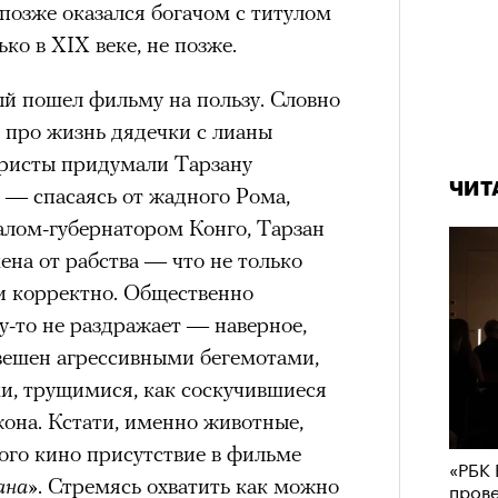
ужие странности лучше собственных
 позже оказался богачом с титулом
удет лишним в дни очередного
айно помогать и «чинить» жизнь
ко в XIX веке, не позже.
зиса.
дям потерянные воспоминания,
ый пошел фильму на пользу. Словно
ивать судьбу локтем. А вокруг —
ь про жизнь дядечки с лианы
ера Жене город превращается в
аристы придумали Тарзану
и стенами, красными абажурами и
ый европейцам
ЧИТ
— спасаясь от жадного Рома,
Кира 
Сможе
доск
отвеч
алом-губернатором Конго, Тарзан
ечный призыв
штук
ена от рабства — что не только
удет лишним в
ки корректно. Общественно
у-то не раздражает — наверное,
ого обострения
овешен агрессивными бегемотами,
и, трущимися, как соскучившиеся
ого кризиса.
жона. Кстати, именно животные,
кого кино присутствие в фильме
«РБК 
ана»
. Стремясь охватить как можно
пров