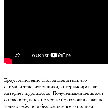
Браун мгновенно стал знаменитым, его
снимали телевизионщики, интервьюировали
интернет-журналисты. Полученными деньгами
он распорядился по чести: приготовил салат не
только себе, но и бездомным в его родном