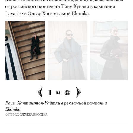
от российского контекста Тину Кунаки в кампании
Lavarice и Эльзу Хоск у самой Ekonika.
1
8
из
Роузи Хантингтон-Уайтли в рекламной кампании
Ekonika
© ПРЕСС-СЛУЖБА EKONIKA