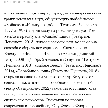
© АЛЕКСАНДР КУРОВ / ТАСС
«В ожидании Годо» вернул тренд на клошарский стиль,
гранж-эстетику и игру, обнуляющую любой пафос.
«Войцек» и «Калигула» (оба — Театр им. Ленсовета,
1997 и 1998) задали моду на романтику в духе Тома
Уэйтса и красоту зла. «Макбет. Кино» (Театр им.
Ленсовета, 2013) показал возможности коллажа как
способа собирать несоединимое. Спектакли по
Брехту — «Человек = Человек» (Александринский
театр, 2008), «Добрый человек из Сезуана» (Театр им.
Пушкина, 2013), «Кабаре Брехт» (Театр им. Ленсовета,
2014), «Барабаны в ночи» (Театр им. Пушкина, 2016) —
открыли поэзию политического: театр Бутусова стал
социальным, ответив на потребность времени. «Р»
(театр «Сатирикон», 2022) закончил эту линию, став
последним и самым радикальным политическим
спектаклем режиссера. Спектакли по пьесам
современных европейцев, Юну Фоссе и Флориану