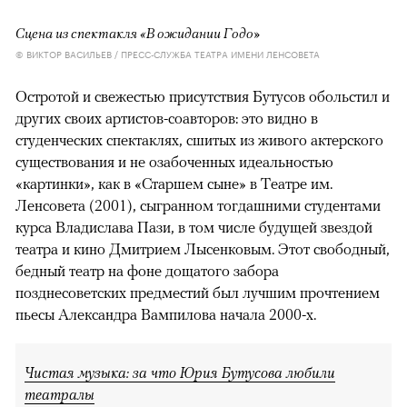
Сцена из спектакля «В ожидании Годо»
© ВИКТОР ВАСИЛЬЕВ / ПРЕСС-СЛУЖБА ТЕАТРА ИМЕНИ ЛЕНСОВЕТА
Остротой и свежестью присутствия Бутусов обольстил и
других своих артистов-соавторов: это видно в
студенческих спектаклях, сшитых из живого актерского
существования и не озабоченных идеальностью
«картинки», как в «Старшем сыне» в Театре им.
Ленсовета (2001), сыгранном тогдашними студентами
курса Владислава Пази, в том числе будущей звездой
театра и кино Дмитрием Лысенковым. Этот свободный,
бедный театр на фоне дощатого забора
позднесоветских предместий был лучшим прочтением
пьесы Александра Вампилова начала 2000-х.
Чистая музыка: за что Юрия Бутусова любили
театралы