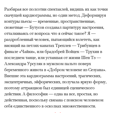
Разбирая все полсотни спектаклей, видишь их как точки
скачущей кардиограммы, но один метод. Деформируя
контуры пьесы — временные, пространственные,
сюжетные — Бутусов создавал партитуру настроения,
отталкиваясь от вопроса: что я сейчас такое? Я —
раздробленный человек, пытающийся взлететь, как
висящий на петлях-канатах Треплев — Трибунцев в
финале «Чайки», или брадобрей Войцек — Трухин в
последнем танце, или уставшая от жизни Шен Тэ —
Александра Урсуляк в мужском пальто поверх
беременного живота в «Добром человеке из Сезуана».
Внешне эта кардиограмма настроений, трагических,
эксцентричных, эйфорических, получала яркую форму,
поэтому аттракцион был единицей сценического
действия. А философия — одна на все, простая, но
действенная, поскольку связана с поиском человеком
себя единственного в осколках множественности.