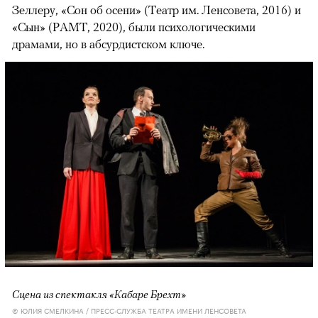
Зеллеру, «Сон об осени» (Театр им. Ленсовета, 2016) и
«Сын» (РАМТ, 2020), были психологическими
драмами, но в абсурдистском ключе.
Сцена из спектакля «Кабаре Брехт»
© ЮЛИЯ СМЕЛКИНА / ПРЕСС-СЛУЖБА ТЕАТРА ИМЕНИ ЛЕНСОВЕТА