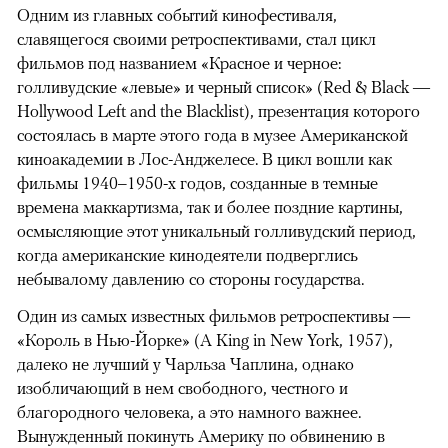
Одним из главных событий кинофестиваля,
славящегося своими ретроспективами, стал цикл
фильмов под названием «Красное и черное:
голливудские «левые» и черный список» (Red & Black —
Hollywood Left and the Blacklist), презентация которого
состоялась в марте этого года в музее Американской
киноакадемии в Лос-Анджелесе. В цикл вошли как
фильмы 1940–1950-х годов, созданные в темные
времена маккартизма, так и более поздние картины,
осмысляющие этот уникальный голливудский период,
когда американские кинодеятели подверглись
небывалому давлению со стороны государства.
Один из самых известных фильмов ретроспективы —
«Король в Нью-Йорке» (A King in New York, 1957),
далеко не лучший у Чарльза Чаплина, однако
изобличающий в нем свободного, честного и
благородного человека, а это намного важнее.
Вынужденный покинуть Америку по обвинению в