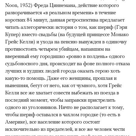
Noon, 1952) Фреда Циннемана, действие которого
разворачивается «в реальном времени» в течение
коротких 84 минут, данная ретроспектива предлагает
читать аллегорически: история о том, как шериф (Гэри
Купер) вместо свадьбы (на будущей принцессе Монако
Грейс Келли) и ухода на пенсию вынужден в одиночку
противостоять четырем убийцам, напавшим на
вверенный ему городишко «ровно в полдень» одного
судьбоносного дня, происходит на фоне полного отказа
лучших и худших людей города оказать герою хоть
какую-то помощь. Даже его женщины, прошлая и
нынешняя, бегут от него, как от чумного, хотя Грейс
Келли все же хватает совести выбежать из поезда в
последний момент, чтобы заправски пристрелить
одного из уголовников. Ничто не располагает к тому,
чтобы шериф оставался в чахлом городке (то есть в
Америке), все население которого состоит
исключительно из предателей, и все же человек чести