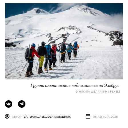
Группа альпинистов поднимается на Эльбрус
© НИКИТА ШЕЛАЙКИН / PEXELS
АВТОР
ВАЛЕРИЯ ДАВЫДОВА-КАЛАШНИК
06 АВГУСТА 2026