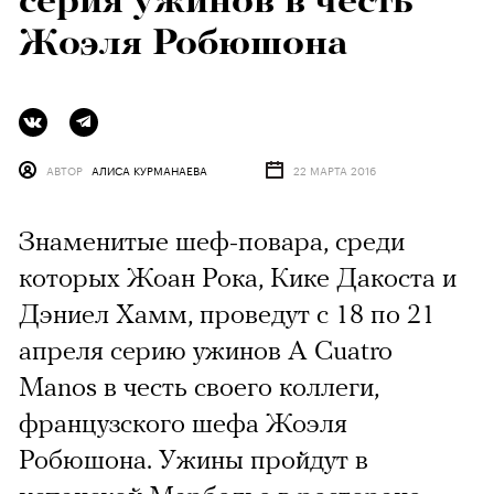
серия ужинов в честь
Жоэля Робюшона
АВТОР
АЛИСА КУРМАНАЕВА
22 МАРТА 2016
Знаменитые шеф-повара, среди
которых Жоан Рока, Кике Дакоста и
Дэниел Хамм, проведут с 18 по 21
апреля серию ужинов A Cuatro
Manos в честь своего коллеги,
французского шефа Жоэля
Робюшона. Ужины пройдут в