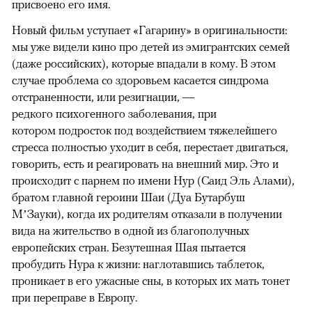
присвоено его имя.
Новый фильм уступает «Гагарину» в оригинальности:
мы уже видели кино про детей из эмигрантских семей
(даже российских), которые впадали в кому. В этом
случае проблема со здоровьем касается синдрома
отстраненности, или резигнации, —
редкого психогенного заболевания, при
котором подросток под воздействием тяжелейшего
стресса полностью уходит в себя, перестает двигаться,
говорить, есть и реагировать на внешний мир. Это и
происходит с парнем по имени Нур (Саид Эль Алами),
братом главной героини Шаи (Дуа Бутарбуш
М’Зауки), когда их родителям отказали в получении
вида на жительство в одной из благополучных
европейских стран. Безутешная Шая пытается
пробудить Нура к жизни: наглотавшись таблеток,
проникает в его ужасные сны, в которых их мать тонет
при переправе в Европу.