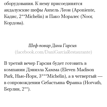
оборудования. К нему присоединятся
андалузские шефы Анхель Леон (Aponiente,
Кадис, 2**Michelin) и Пако Моралес (Noor,
Кордова).
Шеф-повар Дани Гарсия
можно через
(facebook.com/DaniGarciaRestaurante)
В третий вечер Гарсия будет готовить в
компании Дэниэла Хамма (Eleven Madison
Park, Нью-Йорк, 3***Michelin), а в четвертый —
в сопровождении Себастьяна Франка (Horvath,
Берлин, 2**).
00:00
/
00:00