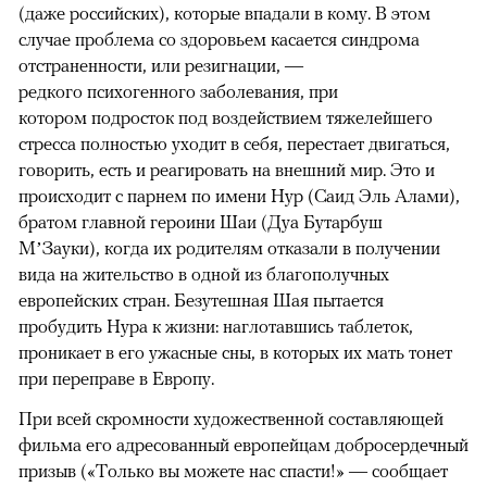
(даже российских), которые впадали в кому. В этом
случае проблема со здоровьем касается синдрома
отстраненности, или резигнации, —
редкого психогенного заболевания, при
котором подросток под воздействием тяжелейшего
стресса полностью уходит в себя, перестает двигаться,
говорить, есть и реагировать на внешний мир. Это и
происходит с парнем по имени Нур (Саид Эль Алами),
братом главной героини Шаи (Дуа Бутарбуш
М’Зауки), когда их родителям отказали в получении
вида на жительство в одной из благополучных
европейских стран. Безутешная Шая пытается
пробудить Нура к жизни: наглотавшись таблеток,
проникает в его ужасные сны, в которых их мать тонет
при переправе в Европу.
При всей скромности художественной составляющей
фильма его адресованный европейцам добросердечный
призыв («Только вы можете нас спасти!» — сообщает