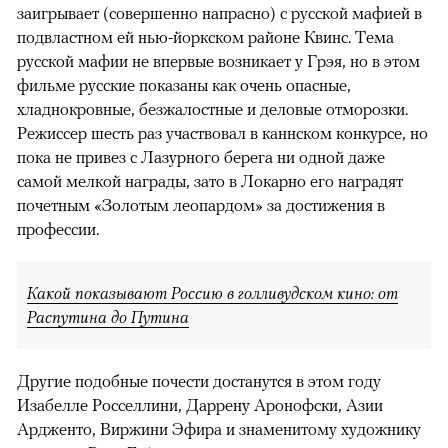
заигрывает (совершенно напрасно) с русской мафией в
подвластном ей нью-йоркском районе Квинс. Тема
русской мафии не впервые возникает у Грэя, но в этом
фильме русские показаны как очень опасные,
хладнокровные, безжалостные и деловые отморозки.
Режиссер шесть раз участвовал в каннском конкурсе, но
пока не привез с Лазурного берега ни одной даже
самой мелкой награды, зато в Локарно его наградят
почетным «Золотым леопардом» за достижения в
профессии.
Какой показывают Россию в голливудском кино: от
Распутина до Путина
Другие подобные почести достанутся в этом году
Изабелле Росселлини, Даррену Аронофски, Азии
Ардженто, Виржини Эфира и знаменитому художнику