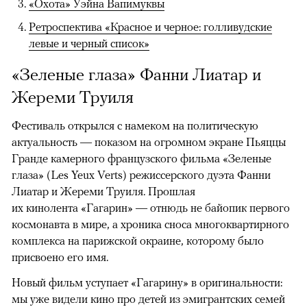
«Охота» Уэйна Вапимуквы
Ретроспектива «Красное и черное: голливудские
левые и черный список»
«Зеленые глаза» Фанни Лиатар и
Жереми Труиля
Фестиваль открылся с намеком на политическую
актуальность — показом на огромном экране Пьяццы
Гранде камерного французского фильма «Зеленые
глаза» (Les Yeux Verts) режиссерского дуэта Фанни
Лиатар и Жереми Труиля. Прошлая
их кинолента «Гагарин» — отнюдь не байопик первого
космонавта в мире, а хроника сноса многоквартирного
комплекса на парижской окраине, которому было
присвоено его имя.
Новый фильм уступает «Гагарину» в оригинальности:
мы уже видели кино про детей из эмигрантских семей