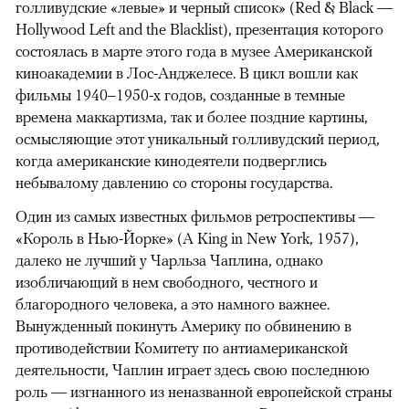
голливудские «левые» и черный список» (Red & Black —
Hollywood Left and the Blacklist), презентация которого
состоялась в марте этого года в музее Американской
киноакадемии в Лос-Анджелесе. В цикл вошли как
фильмы 1940–1950-х годов, созданные в темные
времена маккартизма, так и более поздние картины,
осмысляющие этот уникальный голливудский период,
когда американские кинодеятели подверглись
небывалому давлению со стороны государства.
Один из самых известных фильмов ретроспективы —
«Король в Нью-Йорке» (A King in New York, 1957),
далеко не лучший у Чарльза Чаплина, однако
изобличающий в нем свободного, честного и
благородного человека, а это намного важнее.
Вынужденный покинуть Америку по обвинению в
противодействии Комитету по антиамериканской
деятельности, Чаплин играет здесь свою последнюю
роль — изгнанного из неназванной европейской страны