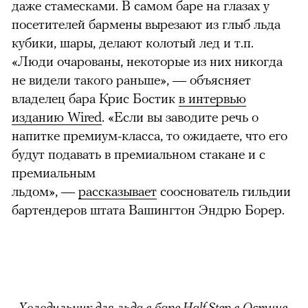
даже стамесками. В самом баре на глазах у
посетителей бармены вырезают из глыб льда
кубики, шары, делают колотый лед и т.п.
«Люди очарованы, некоторые из них никогда
не видели такого раньше»,
—
объясняет
владелец бара Крис Бостик
в интервью
изданию Wired
. «Если вы заводите речь о
напитке премиум-класса, то ожидаете, что его
будут подавать в премиальном стакане и с
премиальным
льдом»,
—
рассказывает
сооснователь гильдии
бартендеров штата Вашингтон Эндрю Борер.
Холодильник для льда в баре Half Step в Остине.