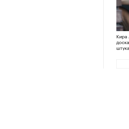
Кира 
доск
штук
Кира 
доск
штук
Сможе
отвеч
Сможе
отвеч