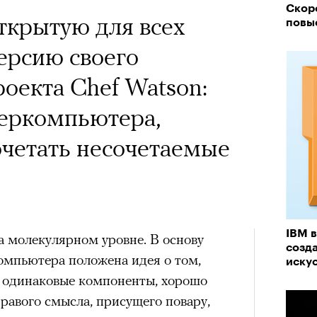
 Тыркин рассказывает о
Скор
ткрытую для всех
на остросоциальные
повыс
ерсию своего
оекта Chef Watson:
перкомпьютера,
очетать несочетаемые
рам-канал «РБК Стиль»
Лока
Корей
взро
ар и Жереми Труиля
IBM 
на молекулярном уровне. В основу
Грэя
созд
омпьютера положена идея о том,
иску
ь одинаковые компоненты, хорошо
рное: голливудские левые и черный
дравого смысла, присущего повару,