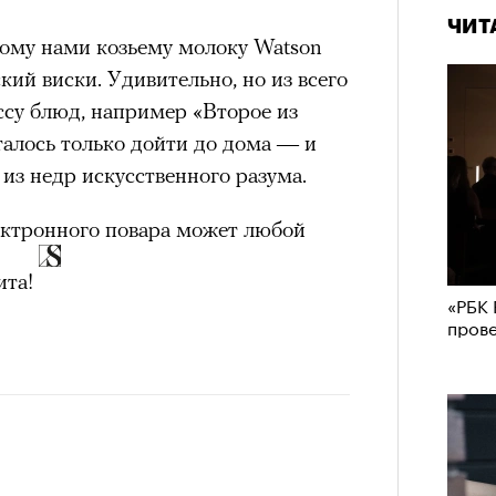
ЧИТ
удет лишним в дни очередного
ому нами козьему молоку Watson
зиса.
кий виски. Удивительно, но из всего
ссу блюд, например «Второе из
талось только дойти до дома — и
ый европейцам
из недр искусственного разума.
«РБК 
пров
ектронного повара может любой
ечный призыв
ита!
удет лишним в
«РБК 
пров
ого обострения
ого кризиса.