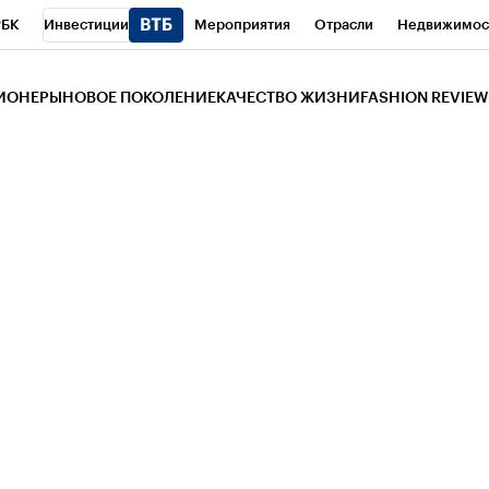
РБК
Инвестиции
Мероприятия
Отрасли
Недвижимос
и
Телеканал
РБК Вино
Спорт
Школа управления РБК
РБ
ЗИОНЕРЫ
НОВОЕ ПОКОЛЕНИЕ
КАЧЕСТВО ЖИЗНИ
FASHION REVIEW
РБК Life
Тренды
Визионеры
Национальные проекты
Горо
 Бизнес-среда
Дискуссионный клуб
Исследования
Кредитны
Газета
Спецпроекты СПб
Конференции СПб
Спецпроекты
трагентов
Политика
Экономика
Бизнес
Технологии и мед
ой валюты