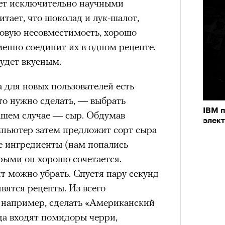
ет исключительно научными
итает, что шоколад и лук-шалот,
нни Лиатар и Жереми
овую несовместимость, хорошо
менно соединит их в одном рецепте.
Лока
будет вкусным.
бассе
ом на политическую актуальность —
пуст
е Пьяццы Гранде
а для новых пользователей есть
ма «Зеленые глаза» (Les Yeux
то нужно сделать, — выбрать
 Фанни Лиатар и Жереми Труиля.
IBM 
нашем случае — сыр. Обдумав
элек
рин» — отнюдь не байопик первого
пьютер затем предложит сорт сыра
а сноса многоквартирного
е ингредиенты (нам попались
аине, которому было присвоено его
рыми он хорошо сочетается.
 можно убрать. Спустя пару секунд
вятся рецепты. Из всего
рину» в оригинальности: мы уже
 например, сделать «Американский
игрантских семей (даже
уда входят помидоры черри,
и в кому. В этом случае проблема со