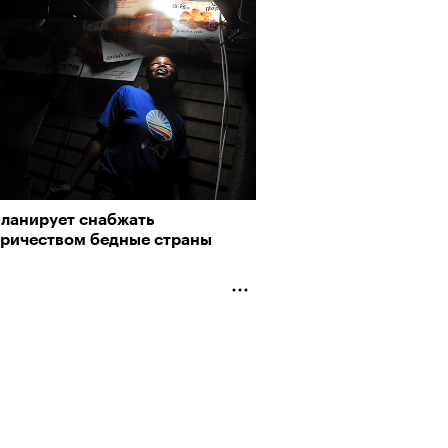
рно-2025: перестрелки в
йне и горизонтальные танцы в
ыне
планирует снабжать
тричеством бедные страны