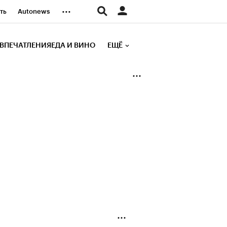
...
ть
Autonews
К Образование
ВПЕЧАТЛЕНИЯ
ЕДА И ВИНО
ЕЩЁ
д
Стиль
е рейтинги
иа
Финансы