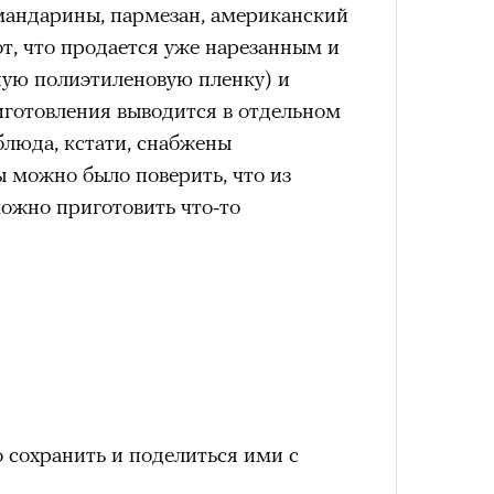
 мандарины, пармезан, американский
а
от, что продается уже нарезанным и
ации, —
ую полиэтиленовую пленку) и
вания, при котором подросток под
иготовления выводится в отдельном
ресса полностью уходит в себя,
люда, кстати, снабжены
ь, есть и реагировать на внешний
 можно было поверить, что из
рнем по имени Нур (Саид Эль
ожно приготовить что-то
оини Шаи (Дуа Бутарбуш
м отказали в получении вида на
получных европейских стран.
обудить Нура к жизни:
икает в его ужасные сны, в которых
в Европу.
ЧИТ
ственной составляющей фильма его
сохранить и поделиться ими с
бросердечный призыв («Только вы
ет для тех, кто не понял,