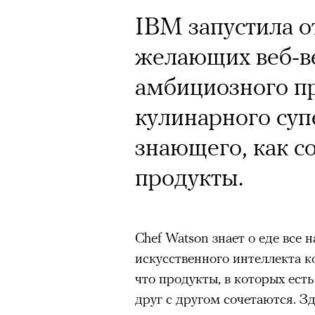
Кинокритик Стас
IBM запустила о
первых показах 
желающих веб-в
темы
амбициозного пр
кулинарного су
знающего, как с
Подписывайтесь на телег
продукты.
Зеленые глаза» Фанни Лиат
Chef Watson знает о еде все 
«Бумажный тигр» Джеймса 
искусственного интеллекта к
«Охота» Уэйна Вапимуквы
что продукты, в которых ест
Ретроспектива «Красное и че
друг с другом сочетаются. З
список»