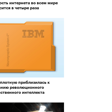
ость интернета во всем мире
ится в четыре раза
рно-2025: объединение двух
 и мир, в котором нет
слых
вплотную приблизилась к
анию революционного
сственного интеллекта