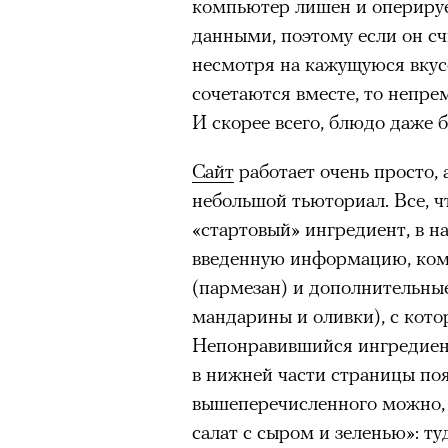
компьютер лишен и опериру
данными, поэтому если он сч
«Зеленые глаза» Фа
несмотря на кажущуюся вкус
Труиля
сочетаются вместе, то непре
И скорее всего, блюдо даже 
Фестиваль открылся с намек
показом на огромном экран
Сайт
работает очень просто, 
камерного французского филь
небольшой тьюториал. Все, ч
Verts) режиссерского дуэта
«стартовый» ингредиент, в 
Прошлая их кинолента «Гага
введенную информацию, ком
космонавта в мире, а хроник
(пармезан) и дополнительны
комплекса на парижской окр
мандарины и оливки), с кото
имя.
Непонравившийся ингредиент
в нижней части страницы поя
Новый фильм уступает «Гага
вышеперечисленного можно,
видели кино про детей из эм
салат с сыром и зеленью»: т
российских), которые впадал