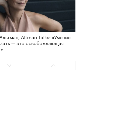
Альтман, Altman Talks: «Умение
азать — это освобождающая
а»
Альтман, Altman Talks: «Умение
азать — это освобождающая
а»
т ли человек прожить 180 лет:
ает Станислав Скакун
т ли человек прожить 180 лет:
ает Станислав Скакун