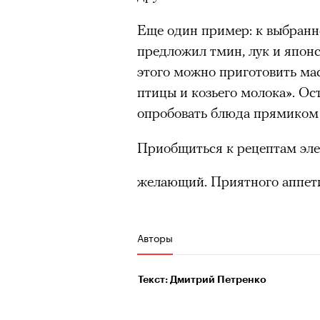
очнувшийся Нур) точно не б
Еще один пример: к выбранн
обострения мигрантского кри
предложил тмин, лук и японс
этого можно приготовить ма
птицы и козьего молока». Ос
Адресованн
опробовать блюда прямиком 
Приобщиться к рецептам эл
добросерд
желающий. Приятного аппет
точно не б
дни очередн
Авторы
мигрантск
Текст: Дмитрий Петренко