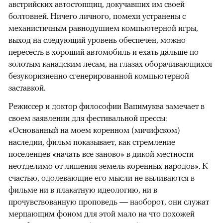
австрийских автостопщиц, докучавших им своей
болтовней. Ничего личного, помехи устранены с
механистичным равнодушием компьютерной игры,
выход на следующий уровень обеспечен, можно
пересесть в хороший автомобиль и ехать дальше по
золотым канадским лесам, на глазах оборачивающихся
безукоризненно сгенерированной компьютерной
заставкой.
Режиссер и доктор философии Вапимуква замечает в
своем заявлении для фестивальной прессы:
«Основанный на моем коренном (мичифском)
наследии, фильм показывает, как стремление
поселенцев «начать все заново» в дикой местности
неотделимо от лишения земель коренных народов». К
счастью, одолевающие его мысли не выливаются в
фильме ни в плакатную идеологию, ни в
прочувствованную проповедь — наоборот, они служат
мерцающим фоном для этой мало на что похожей