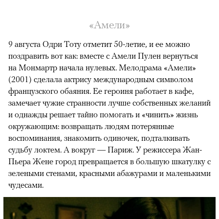
«Амели»
9 августа Одри Тоту отметит 50-летие, и ее можно
поздравить вот как: вместе с Амели Пулен вернуться
на Монмартр начала нулевых. Мелодрама «Амели»
(2001) сделала актрису международным символом
французского обаяния. Ее героиня работает в кафе,
замечает чужие странности лучше собственных желаний
и однажды решает тайно помогать и «чинить» жизнь
окружающим: возвращать людям потерянные
воспоминания, знакомить одиночек, подталкивать
судьбу локтем. А вокруг — Париж. У режиссера Жан-
Пьера Жене город превращается в большую шкатулку с
зелеными стенами, красными абажурами и маленькими
чудесами.