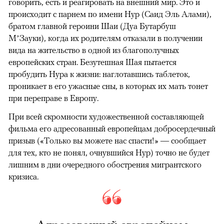
говорить, есть и реагировать на внешний мир. Это и
происходит с парнем по имени Нур (Саид Эль Алами),
братом главной героини Шаи (Дуа Бутарбуш
М’Зауки), когда их родителям отказали в получении
вида на жительство в одной из благополучных
европейских стран. Безутешная Шая пытается
пробудить Нура к жизни: наглотавшись таблеток,
проникает в его ужасные сны, в которых их мать тонет
при переправе в Европу.
При всей скромности художественной составляющей
фильма его адресованный европейцам добросердечный
призыв («Только вы можете нас спасти!» — сообщает
для тех, кто не понял, очнувшийся Нур) точно не будет
лишним в дни очередного обострения мигрантского
кризиса.