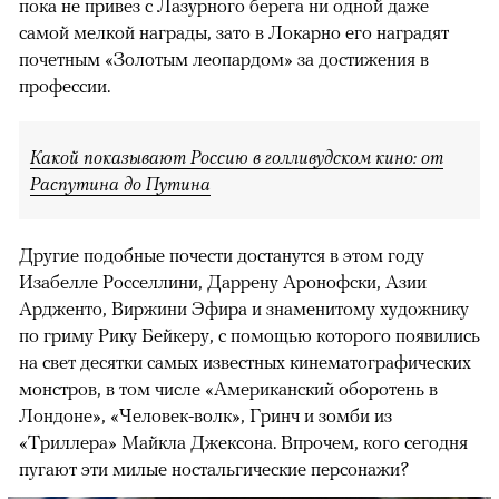
пока не привез с Лазурного берега ни одной даже
самой мелкой награды, зато в Локарно его наградят
почетным «Золотым леопардом» за достижения в
профессии.
Какой показывают Россию в голливудском кино: от
Распутина до Путина
Другие подобные почести достанутся в этом году
Изабелле Росселлини, Даррену Аронофски, Азии
Ардженто, Виржини Эфира и знаменитому художнику
по гриму Рику Бейкеру, с помощью которого появились
на свет десятки самых известных кинематографических
монстров, в том числе «Американский оборотень в
Лондоне», «Человек-волк», Гринч и зомби из
«Триллера» Майкла Джексона. Впрочем, кого сегодня
пугают эти милые ностальгические персонажи?