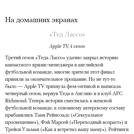
На домашних экранах
«Тед Лассо»
Apple TV, 4 сезон
Третий сезон «Теда Лассо» удачно закрыл историю
канзасского кризис-менеджера в английской
футбольной команде, многие зрители этот финал
приняли за окончательное прощание. Но не тут-то
было — Apple TV тряхнула фем-оптикой и написала
четвертый сезон, вернув Теда в Англию и в клуб AFC
Richmond. Теперь история сместилась к женской
футбольной команде, к основному актерскому составу
прибавились Таня Рейнольдс («Сексуальное
просвещение»), Фэй Марсей («Переходный возраст») и
00:00
/
00:00
Трейси Ульман («Как я встретил вашу маму»). Рейтинги