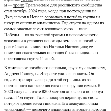
м —
троих
. Трагическим для российского сообщества
стал октябрь 2024 года, когда при восхождении на
Дхаулагири в Непале
сорвалась и погибла
группа из
пятерых опытных альпинистов. Год спустя на одном из
самых опасных семитысячников мира — пике
Победы — из-за тяжелой травмы и невозможности
эвакуации в условиях непогоды
осталась и погибла
российская альпинистка Наталья Наговицина; ее
поисково-спасательная операция была официально
прекращена спустя 11 дней.
В отличие от погибшего непальца, другому альпинисту,
Андрею Голову, на Эвересте удалось выжить. Он
годами тренировался ради этой вершины, из-за
постоянного напряжения едва не разрушив семью. В
2023 году на высоте 8300 метров он
ослеп
и повернул
назад. Год спустя Голов покорил вершину, но снова
потерял зрение из-за гипоксии. Его эвакуация стала
уникальной — незрячего альпиниста впервые в истории