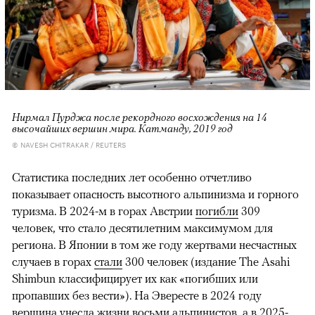
Нирмал Пурджа после рекордного восхождения на 14
высочайших вершин мира. Катманду, 2019 год
© NAVESH CHITRAKAR / REUTERS
Статистика последних лет особенно отчетливо
показывает опасность высотного альпинизма и горного
туризма. В 2024-м в горах Австрии
погибли
309
человек, что стало десятилетним максимумом для
региона. В Японии в том же году жертвами несчастных
случаев в горах
стали
300 человек (издание The Asahi
Shimbun классифицирует их как «погибших или
пропавших без вести»). На Эвересте в 2024 году
вершина
унесла
жизни восьми альпинистов, а в 2025-