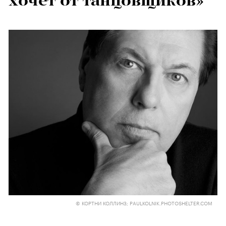
хочет от танцовщиков»
© КОРТНИ КОЛЛИНЗ; PAULKOLNIK.PHOTOSHELTER.COM