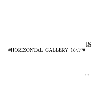
00:00
/
00:00
#HORIZONTAL_GALLERY_16419#