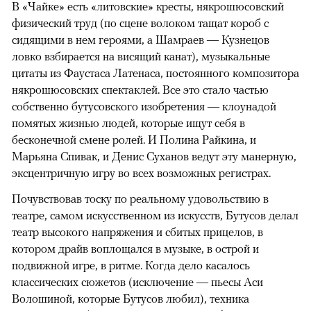
В «Чайке» есть «литовские» кресты, някрошюсовский
физический труд (по сцене волоком тащат короб с
сидящими в нем героями, а Шамраев — Кузнецов
ловко взбирается на висящий канат), музыкальные
цитаты из Фаустаса Латенаса, постоянного композитора
някрошюсовских спектаклей. Все это стало частью
собственно бутусовского изобретения — клоунадой
помятых жизнью людей, которые ищут себя в
бесконечной смене ролей. И Полина Райкина, и
Марьяна Спивак, и Денис Суханов ведут эту манерную,
эксцентричную игру во всех возможных регистрах.
Почувствовав тоску по реальному удовольствию в
театре, самом искусственном из искусств, Бутусов делал
театр высокого напряжения и сбитых прицелов, в
котором драйв воплощался в музыке, в острой и
подвижной игре, в ритме. Когда дело касалось
классических сюжетов (исключение — пьесы Аси
Волошиной, которые Бутусов любил), техника