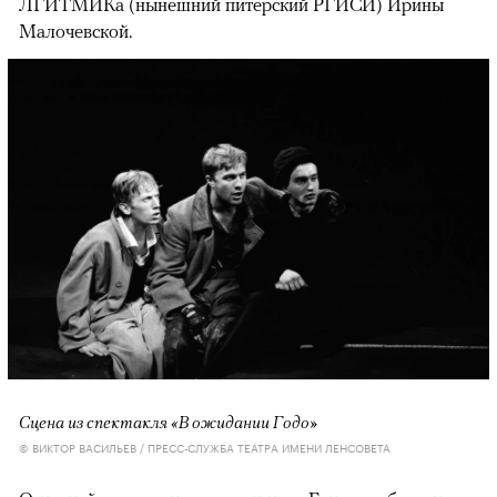
ЛГИТМИКа (нынешний питерский РГИСИ) Ирины
Малочевской.
Сцена из спектакля «В ожидании Годо»
© ВИКТОР ВАСИЛЬЕВ / ПРЕСС-СЛУЖБА ТЕАТРА ИМЕНИ ЛЕНСОВЕТА