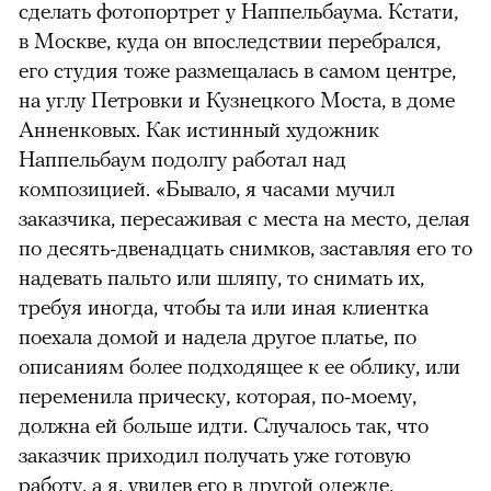
сделать фотопортрет у Наппельбаума. Кстати,
в Москве, куда он впоследствии перебрался,
его студия тоже размещалась в самом центре,
на углу Петровки и Кузнецкого Моста, в доме
Анненковых. Как истинный художник
Наппельбаум подолгу работал над
композицией. «Бывало, я часами мучил
заказчика, пересаживая с места на место, делая
по десять-двенадцать снимков, заставляя его то
надевать пальто или шляпу, то снимать их,
требуя иногда, чтобы та или иная клиентка
поехала домой и надела другое платье, по
описаниям более подходящее к ее облику, или
переменила прическу, которая, по-моему,
должна ей больше идти. Случалось так, что
заказчик приходил получать уже готовую
работу, а я, увидев его в другой одежде,