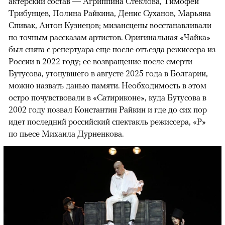
актерский состав — Агриппина Стеклова, Тимофей
Трибунцев, Полина Райкина, Денис Суханов, Марьяна
Спивак, Антон Кузнецов; мизансцены восстанавливали
по точным рассказам артистов. Оригинальная «Чайка»
был снята с репертуара еще после отъезда режиссера из
России в 2022 году; ее возвращение после смерти
Бутусова, утонувшего в августе 2025 года в Болгарии,
можно назвать данью памяти. Необходимость в этом
остро почувствовали в «Сатириконе», куда Бутусова в
2002 году позвал Константин Райкин и где до сих пор
идет последний российский спектакль режиссера, «Р»
по пьесе Михаила Дурненкова.