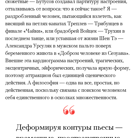
сюжетные — Бутусов создавал партитуру настроения,
отталкиваясь от вопроса: что я сейчас такое? Я —
раздробленный человек, пытающийся взлететь, как
висящий на петлях-канатах Треплев — Трибунцев в
финале «Чайки», или брадобрей Войцек — Трухин в
последнем танце, или уставшая от жизни Шен Тэ —
Александра Урсуляк в мужском пальто поверх
беременного живота в «Добром человеке из Сезуана».
Внешне эта кардиограмма настроений, трагических,
эксцентричных, эйфорических, получала яркую форму,
поэтому аттракцион был единицей сценического
действия. А философия — одна на все, простая, но
действенная, поскольку связана с поиском человеком
себя единственного в осколках множественности.
Деформируя контуры пьесы —