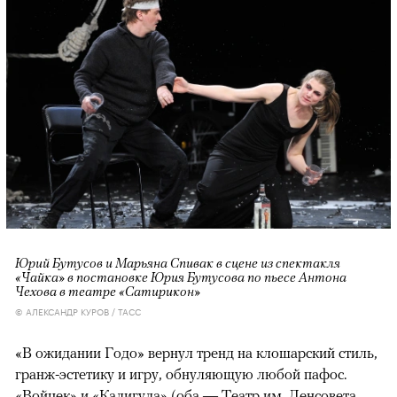
Юрий Бутусов и Марьяна Спивак в сцене из спектакля
«Чайка» в постановке Юрия Бутусова по пьесе Антона
Чехова в театре «Сатирикон»
© АЛЕКСАНДР КУРОВ / ТАСС
«В ожидании Годо» вернул тренд на клошарский стиль,
гранж-эстетику и игру, обнуляющую любой пафос.
«Войцек» и «Калигула» (оба — Театр им. Ленсовета,