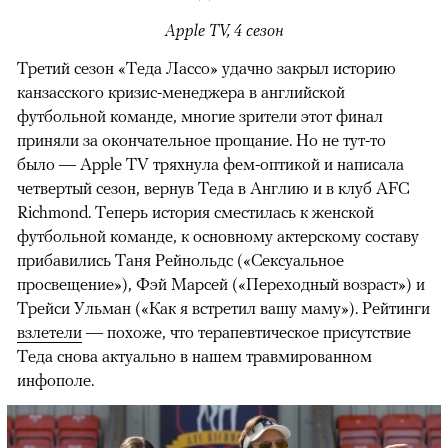
Apple TV, 4 сезон
Третий сезон «Теда Лассо» удачно закрыл историю
канзасского кризис-менеджера в английской
футбольной команде, многие зрители этот финал
приняли за окончательное прощание. Но не тут-то
было — Apple TV тряхнула фем-оптикой и написала
четвертый сезон, вернув Теда в Англию и в клуб AFC
Richmond. Теперь история сместилась к женской
футбольной команде, к основному актерскому составу
прибавились Таня Рейнольдс («Сексуальное
просвещение»), Фэй Марсей («Переходный возраст») и
00:00
/
00:00
Трейси Ульман («Как я встретил вашу маму»). Рейтинги
взлетели
— похоже, что терапевтическое присутствие
Теда снова актуально в нашем травмированном
инфополе.