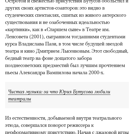
Остротой и свежестью присутствия Бутусов обольстил и
других своих артистов-соавторов: это видно в
студенческих спектаклях, сшитых из живого актерского
существования и не озабоченных идеальностью
«картинки», как в «Старшем сыне» в Театре им.
Ленсовета (2001), сыгранном тогдашними студентами
курса Владислава Пази, в том числе будущей звездой
театра и кино Дмитрием Лысенковым. Этот свободный,
бедный театр на фоне дощатого забора
позднесоветских предместий был лучшим прочтением
пьесы Александра Вампилова начала 2000-х.
Чистая музыка: за что Юрия Бутусова любили
театралы
Из естественности, добываемой внутри театрального
этюда, совершался поворот режиссера к
перформативному присутствию. Начав с джазовой игры