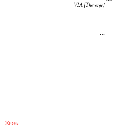
VIA [
T
heverge
]
Жизнь