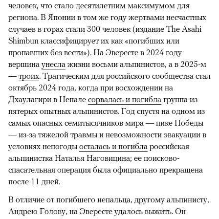
человек, что стало десятилетним максимумом для
региона. В Японии в том же году жертвами несчастных
случаев в горах
стали
300 человек (издание The Asahi
Shimbun классифицирует их как «погибших или
пропавших без вести»). На Эвересте в 2024 году
вершина
унесла
жизни восьми альпинистов, а в 2025-м
—
троих
. Трагическим для российского сообщества стал
октябрь 2024 года, когда при восхождении на
Дхаулагири в Непале
сорвалась и погибла
группа из
пятерых опытных альпинистов. Год спустя на одном из
самых опасных семитысячников мира — пике Победы
— из-за тяжелой травмы и невозможности эвакуации в
условиях непогоды
осталась и погибла
российская
альпинистка Наталья Наговицина; ее поисково-
спасательная операция была официально прекращена
после 11 дней.
В отличие от погибшего непальца, другому альпинисту,
Андрею Голову, на Эвересте удалось выжить. Он