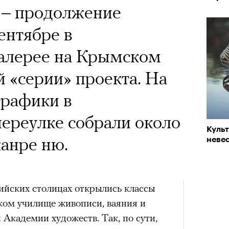
 – продолжение
ентябре в
галерее на Крымском
 «серии» проекта. На
 графики в
ереулке собрали около
Куль
жанре ню.
невес
ссийских столицах открылись классы
ком училище живописи, ваяния и
 Академии художеств. Так, по сути,