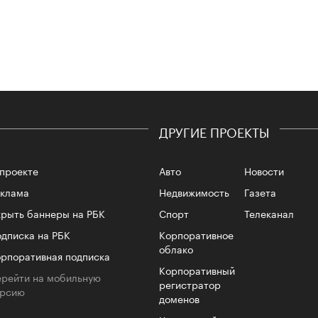
Сможе
отвеч
ДРУГИЕ ПРОЕКТЫ
проекте
Авто
Новости
еклама
Недвижимость
Газета
рыть баннеры на РБК
Спорт
Телеканал
4 кол
пропу
дписка на РБК
Корпоративное
облако
рпоративная подписка
Корпоративный
рейти на мобильную
регистратор
ерсию
доменов