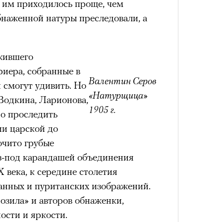
, им приходилось проще, чем
бнаженной натуры преследовали, а
жившего
иера, собранные в
Валентин Серов
 смогут удивить. Но
«Натурщица»
Водкина, Ларионова,
1905 г.
о проследить
и царской до
очито грубые
з-под карандашей объединения
 века, к середине столетия
нных и пуританских изображений.
розила» и авторов обнаженки,
ости и яркости.