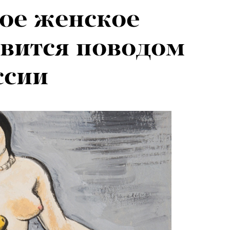
ое женское
овится поводом
ссии