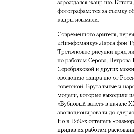
зарождался жанр ню. Кстати
фотографам: тех за съемку о
кадры изымали.
Современного зрителя, пере
«Нимфоманку» Ларса фон Тр
Третьяковке рисунки вряд ли
по работам Серова, Петрова-
Серебряковой и других можн
эволюцию жанра ню от Росси
советской. Брутальные и нар
модели, которые выходили и
«Бубновый валет» в начале XX
эволюционировали до сдержа
Но в 1960-х оттепель «размо
придав их работам раскованн