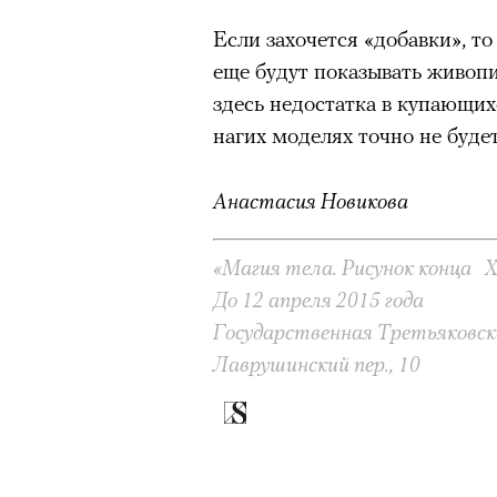
Если захочется «добавки», т
еще будут показывать живопи
здесь недостатка в купающи
нагих моделях точно не будет
Анастасия Новикова
«Магия тела. Рисунок конца X
До 12 апреля 2015 года
Государственная Третьяковск
Лаврушинский пер., 10