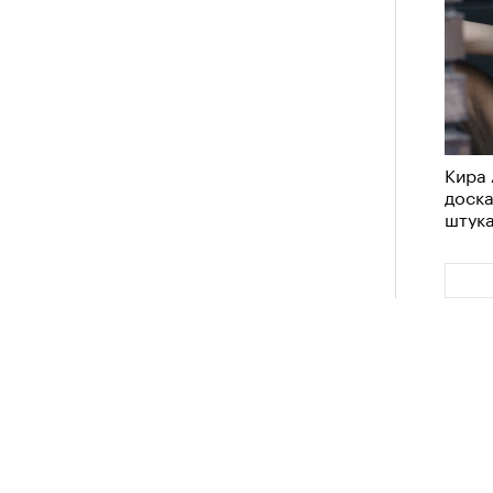
Кира 
доск
штук