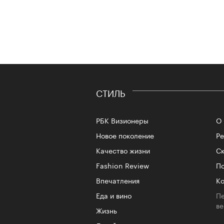
СТИЛЬ
РБК Визионеры
О 
Новое поколение
Р
Качество жизни
Ск
Fashion Review
По
Впечатления
Ко
Еда и вино
Пе
в
Жизнь