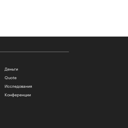
т ли человек прожить 180 лет:
ает Станислав Скакун
Деньги
Quote
Исследования
лаборации, которые нельзя
стить
Конференции