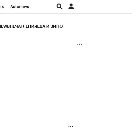
ть
Autonews
К Образование
IEW
ВПЕЧАТЛЕНИЯ
ЕДА И ВИНО
д
Стиль
Крипто
и
Франшизы
Газета
ов
Политика
ты