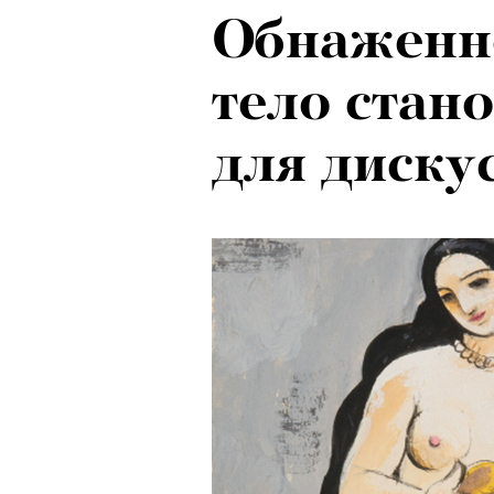
Обнаженн
тело стан
для диску