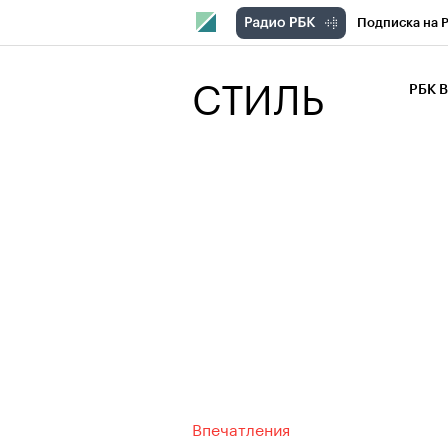
Подписка на 
РБК Компани
СТИЛЬ
РБК 
РБК Курсы
РБК Бизнес-с
Спецпроекты
Экономика
Впечатления