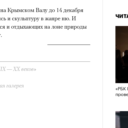
о на Крымском Валу до 14 декабря
ЧИТ
сь и скульптуру в жанре ню. И
хся и отдыхающих на лоне природы
.
IX — XX веков»
ая галерея
«РБК 
пров