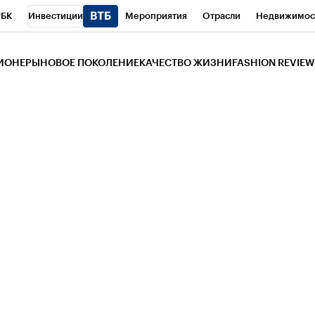
РБК
Инвестиции
Мероприятия
Отрасли
Недвижимос
и
Телеканал
РБК Вино
Спорт
Школа управления РБК
РБ
ЗИОНЕРЫ
НОВОЕ ПОКОЛЕНИЕ
КАЧЕСТВО ЖИЗНИ
FASHION REVIEW
РБК Life
Тренды
Визионеры
Национальные проекты
Горо
 Бизнес-среда
Дискуссионный клуб
Исследования
Кредитны
Газета
Спецпроекты СПб
Конференции СПб
Спецпроекты
трагентов
Политика
Экономика
Бизнес
Технологии и мед
ой валюты