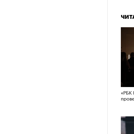
ЧИТ
анском Каракоруме
погиб
всемирно
инист Нирмал Пурджа. Экспедиция
н возглавлял, попала под лавину на
 спасатели обнаружили тела
й спецназовец шел к
 планировал стать первым
им все 14 восьмитысячников
ислорода.
«РБК 
пров
ЧИТ