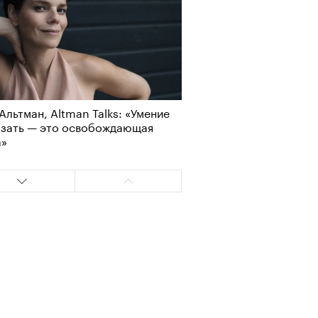
Альтман, Altman Talks: «Умение
Визионеры» и masters:dom
азать — это освобождающая
ели первую резиденцию
а»