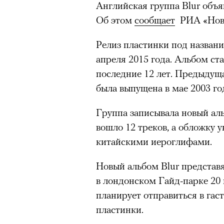
тянет с новой си
Английская группа Blur объя
Об этом
сообщает
РИА «Ново
Релиз пластинки под названи
апреля 2015 года. Альбом ст
последние 12 лет. Предыдущ
Подписывайтесь на телег
была выпущена в мае 2003 го
Группа записывала новый аль
вошло 12 треков, а обложку 
Главное
китайскими иероглифами.
Горы привлекают людей 
Новый альбом Blur представя
концентрации, в которо
в лондонском Гайд-парке 20 
остается только настоящ
планирует отправиться в гас
Экстремальные нагрузк
пластинки.
гормонов
, из-за чего мо