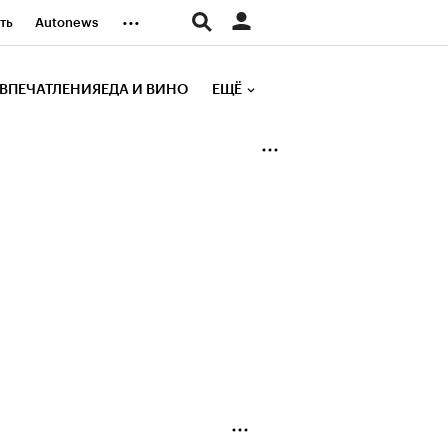
...
ть
Autonews
К Образование
ВПЕЧАТЛЕНИЯ
ЕДА И ВИНО
ЕЩЁ
д
Стиль
е рейтинги
иа
Финансы