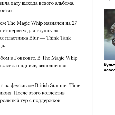
лой
вила дату выхода нового альбома.
тера
сти».
ем The Magic Whip назначен на 27
анет первым для группы за
ая пластинка Blur — Think Tank
рам-канал «РБК Стиль»
да.
бом в Гонконге. В The Magic Whip
украсила надпись, выполненная
Куль
невес
Поче
состоянием предельной
т на фестивале British Summer Time
м
исчезает информационный шум
и
июня. После этого коллектив
ий момент.
трольный тур с поддержкой
и вызывают
мощный выброс
зг запоминает восхождение как один