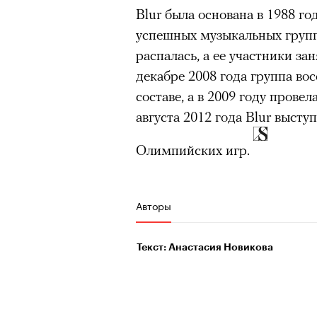
из самых ярких опытов в
Blur была основана в 1988 г
Для многих альпинизм ст
успешных музыкальных групп 
рутины, перезагрузиться
распалась, а ее участники з
декабре 2008 года группа во
Совместное преодоление 
людьми особенно
прочны
составе, а в 2009 году прове
августа 2012 года Blur высту
Наука не подтверждает с
признает, что
к альпиниз
Олимпийских игр.
устойчивостью к стрессу
Большинство альпинисто
ради ощущения ясности
,
Авторы
Успешных альпинистов о
устойчивость, дисциплин
Текст: Анастасия Новикова
готовность переносить л
Опыт восхождений помо
делая человека более со