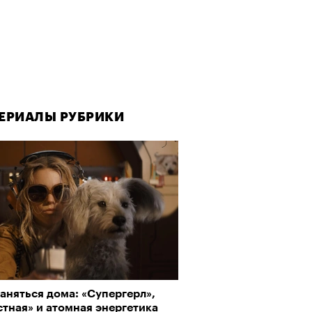
Реклама на РБК
rbc.group
ЕРИАЛЫ РУБРИКИ
ЕРИАЛЫ РУБРИКИ
аняться дома: «Супергерл»,
да как лекарство: как
тная» и атомная энергетика
улки стали новой формой