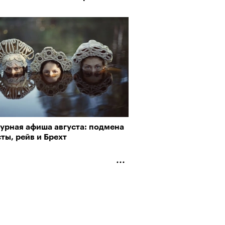
пии
турная афиша августа: подмена
ты, рейв и Брехт
му важны гормоны стресса