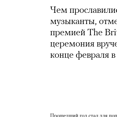
Чем прославилис
музыканты, отм
премией The Bri
церемония вруч
конце февраля 
Прошедший год стал для по