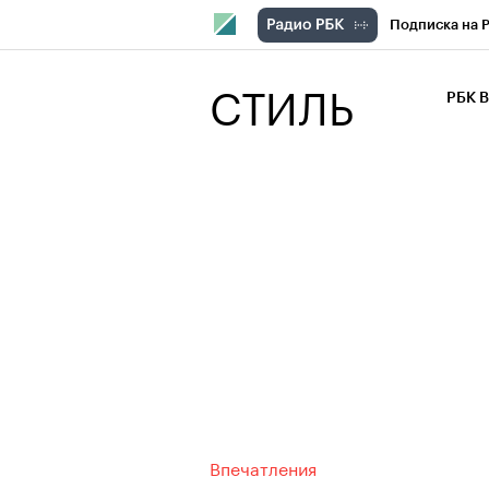
Подписка на 
РБК Компани
СТИЛЬ
РБК 
РБК Курсы
РБК Бизнес-с
Спецпроекты
Экономика
Впечатления