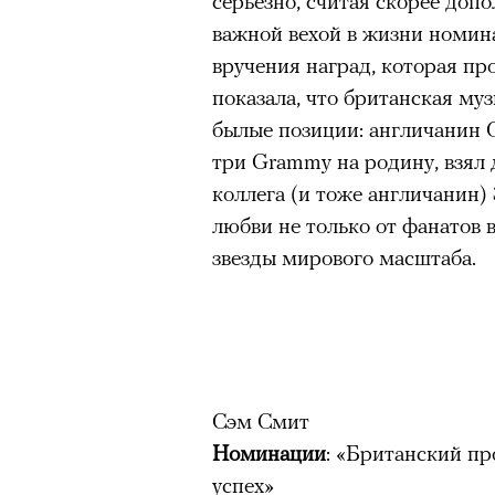
серьезно, считая скорее доп
важной вехой в жизни номин
вручения наград, которая пр
показала, что британская му
былые позиции: англичанин 
три
Grammy
на родину, взял 
коллега (и тоже англичанин
любви не только от фанатов в
звезды мирового масштаба.
Сэм Смит
Номинации
: «Британский п
успех»