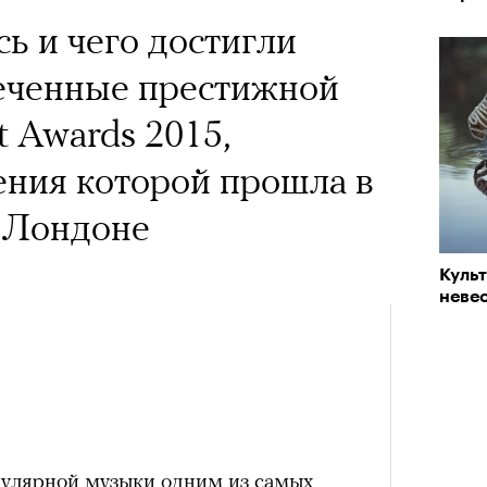
ь и чего достигли
еченные престижной
t Awards 2015,
ения которой прошла в
в Лондоне
Куль
невес
пулярной музыки одним из самых