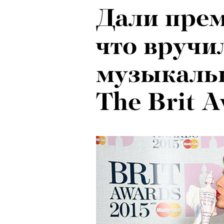
Дали прем
что вручи
музыкаль
The Brit 