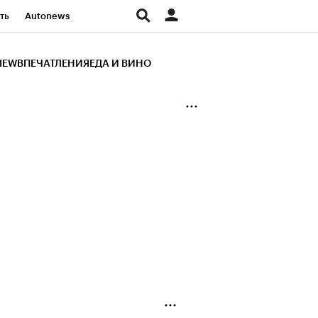
ть
Autonews
К Образование
IEW
ВПЕЧАТЛЕНИЯ
ЕДА И ВИНО
д
Стиль
Крипто
и
Франшизы
Газета
ов
Политика
ты