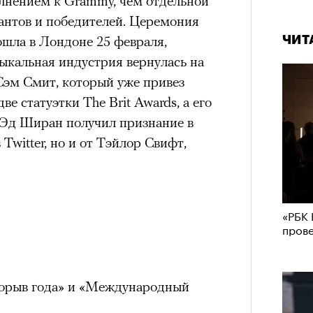
олнением к Grammy, чем отдельной
антов и победителей. Церемония
ошла в Лондоне 25 февраля,
ЧИТ
зыкальная индустрия вернулась на
Сэм Смит, который уже привез
две статуэтки The Brit Awards, а его
) Эд Ширан получил признание в
 Twitter, но и от Тэйлор Свифт,
«РБК 
пров
рорыв года» и «Международный