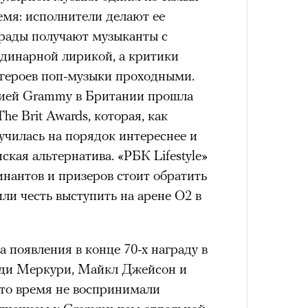
емя: исполнители делают ее
грады получают музыканты с
динарной лирикой, а критики
 героев поп-музыки проходными.
мией Grammy в Британии прошла
e Brit Awards, которая, как
лучилась на порядок интереснее и
ская альтернатива. «РБК Lifestyle»
инантов и призеров стоит обратить
или честь выступить на арене O2 в
а появления в конце 70-х награду в
дди Меркури, Майкл Джейсон и
е-то время не воспринимали