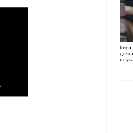
Кира 
доск
штук