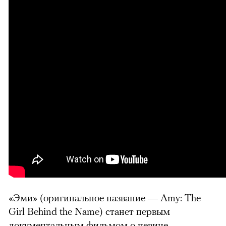
«Эми» (оригинальное название
—
Amy: The
Girl Behind the Name) станет первым
документальным фильмом о певице,