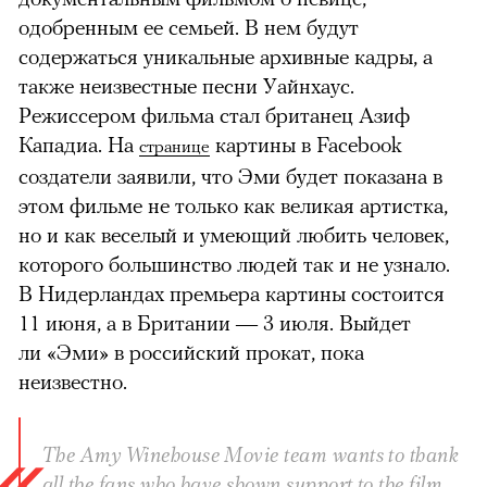
одобренным ее семьей. В нем будут
содержаться уникальные архивные кадры, а
также неизвестные песни Уайнхаус.
Режиссером фильма стал британец Азиф
Кападиа. На
картины в Facebook
странице
создатели заявили, что Эми будет показана в
этом фильме не только как великая артистка,
но и как веселый и умеющий любить человек,
которого большинство людей так и не узнало.
В Нидерландах премьера картины состоится
11 июня, а в Британии
—
3 июля. Выйдет
ли «Эми» в российский прокат, пока
неизвестно.
The Amy Winehouse Movie team wants to thank
all the fans who have shown support to the film