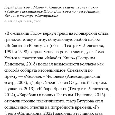
Юрий Бутусов и Марьяна Спивак в сцене из спектакля
«Чайка» в постановке Юрия Бутусова по пьесе Антона
Чехова в театре «Сатирикон»
© АЛЕКСАНДР КУРОВ / ТАСС
«В ожидании Годо» вернул тренд на клошарский стиль,
гранж-эстетику и игру, обнуляющую любой пафос.
«Войцек» и «Калигула» (оба — Театр им. Ленсовета,
1997 и 1998) задали моду на романтику в духе Тома
Уэйтса и красоту зла. «Макбет. Кино» (Театр им.
Ленсовета, 2013) показал возможности коллажа как
способа собирать несоединимое. Спектакли по
Брехту — «Человек = Человек» (Александринский
театр, 2008), «Добрый человек из Сезуана» (Театр им.
Пушкина, 2013), «Кабаре Брехт» (Театр им. Ленсовета,
2014), «Барабаны в ночи» (Театр им. Пушкина, 2016) —
открыли поэзию политического: театр Бутусова стал
социальным, ответив на потребность времени. «Р»
(театр «Сатирикон», 2022) закончил эту линию, став