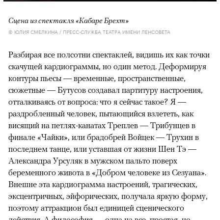
Сцена из спектакля «Кабаре Брехт»
© ЮЛИЯ СМЕЛКИНА / ПРЕСС-СЛУЖБА ТЕАТРА ИМЕНИ ЛЕНСОВЕТА
Разбирая все полсотни спектаклей, видишь их как точки
скачущей кардиограммы, но один метод. Деформируя
контуры пьесы — временные, пространственные,
сюжетные — Бутусов создавал партитуру настроения,
отталкиваясь от вопроса: что я сейчас такое? Я —
раздробленный человек, пытающийся взлететь, как
висящий на петлях-канатах Треплев — Трибунцев в
финале «Чайки», или брадобрей Войцек — Трухин в
последнем танце, или уставшая от жизни Шен Тэ —
Александра Урсуляк в мужском пальто поверх
беременного живота в «Добром человеке из Сезуана».
Внешне эта кардиограмма настроений, трагических,
эксцентричных, эйфорических, получала яркую форму,
поэтому аттракцион был единицей сценического
действия. А философия — одна на все, простая, но