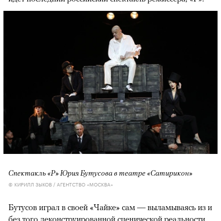
Спектакль «Р» Юрия Бутусова в театре «Сатирикон»
© КИРИЛЛ ЗЫКОВ / АГЕНТСТВО «МОСКВА»
Бутусов играл в своей «Чайке» сам — выламываясь из и
без того деконструированной сценической реальности.