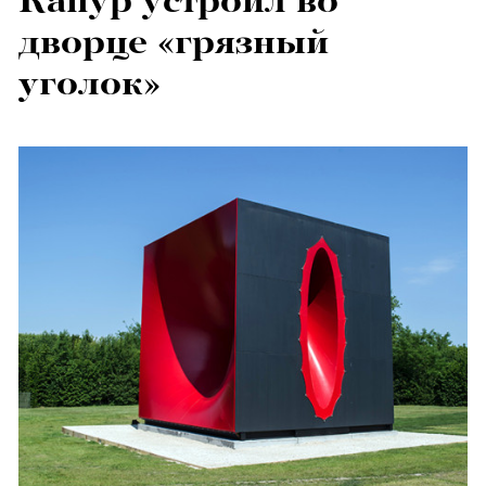
Капур устроил во
дворце «грязный
уголок»