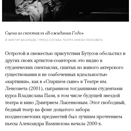
Сцена из спектакля «В ожидании Годо»
© ВИКТОР ВАСИЛЬЕВ / ПРЕСС-СЛУЖБА ТЕАТРА ИМЕНИ ЛЕНСОВЕТА
Остротой и свежестью присутствия Бутусов обольстил и
других своих артистов-соавторов: это видно в
студенческих спектаклях, сшитых из живого актерского
существования и не озабоченных идеальностью
«картинки», как в «Старшем сыне» в Театре им.
Ленсовета (2001), сыгранном тогдашними студентами
курса Владислава Пази, в том числе будущей звездой
театра и кино Дмитрием Лысенковым. Этот свободный,
бедный театр на фоне дощатого забора
позднесоветских предместий был лучшим прочтением
пьесы Александра Вампилова начала 2000-х.