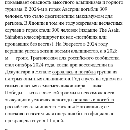
показывает опасность высотного альпинизма и горного
туризма. В 2024-м в горах Австрии
погибли
309
человек, что стало десятилетним максимумом для
региона. В Японии в том же году жертвами несчастных
случаев в горах
стали
300 человек (издание The Asahi
Shimbun классифицирует их как «погибших или
пропавших без вести»). На Эвересте в 2024 году
вершина
унесла
жизни восьми альпинистов, а в 2025-
м —
троих
. Трагическим для российского сообщества
стал октябрь 2024 года, когда при восхождении на
Дхаулагири в Непале
сорвалась и погибла
группа из
пятерых опытных альпинистов. Год спустя на одном из
самых опасных семитысячников мира — пике
Победы — из-за тяжелой травмы и невозможности
эвакуации в условиях непогоды
осталась и погибла
российская альпинистка Наталья Наговицина; ее
поисково-спасательная операция была официально
прекращена спустя 11 дней.