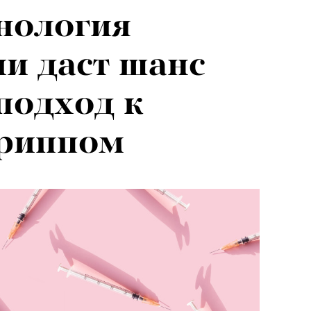
нология
и даст шанс
подход к
гриппом