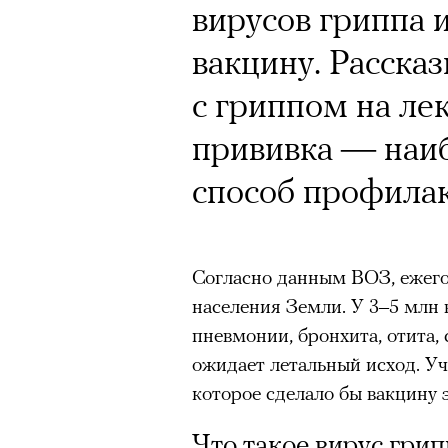
вирусов гриппа 
вакцину. Рассказ
с гриппом на ле
прививка — наи
способ профила
Согласно данным ВОЗ, ежег
населения Земли. У 3–5 млн
пневмонии, бронхита, отита,
ожидает летальный исход. У
которое сделало бы вакцину 
Что такое вирус грип