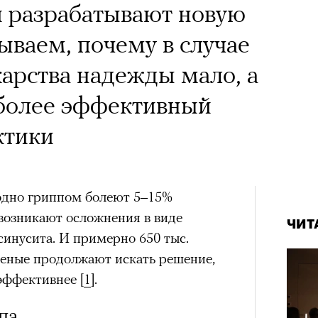
и разрабатывают новую
ываем, почему в случае
карства надежды мало, а
более эффективный
ктики
одно гриппом болеют 5–15%
 возникают осложнения в виде
ЧИТ
 синусита. И примерно 650 тыс.
ченые продолжают искать решение,
эффективнее [
1
].
па