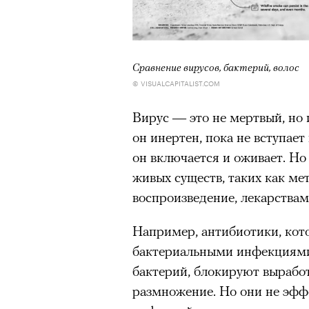
Cравнение вирусов, бактерий, волос
© VISUALCAPITALIST.COM
Вирус — это не мертвый, но 
он инертен, пока не вступает
он включается и оживает. Но
живых существ, таких как ме
воспроизведение, лекарствам
Например, антибиотики, кот
бактериальными инфекциями,
бактерий, блокируют выработ
размножение. Но они не эфф