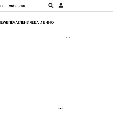
ть
Autonews
К Образование
IEW
ВПЕЧАТЛЕНИЯ
ЕДА И ВИНО
д
Стиль
Крипто
и
Франшизы
Газета
ов
Политика
ты