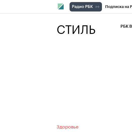
Подписка на 
РБК Компани
СТИЛЬ
РБК 
РБК Курсы
РБК Бизнес-с
Спецпроекты
Экономика
Здоровье