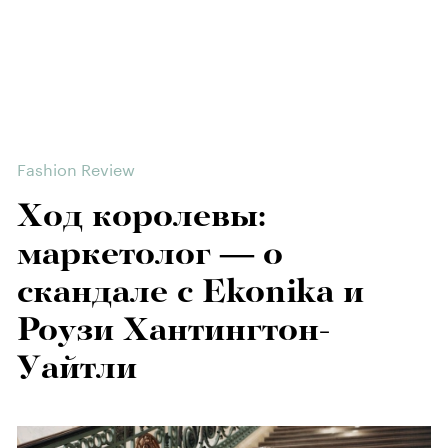
Fashion Review
Ход королевы:
маркетолог — о
скандале с Ekonika и
Роузи Хантингтон-
Уайтли