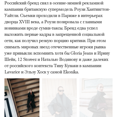
Российский бренд снял в осенне-зимней рекламной
кампании британскую супермодель Роузи Хантингтон-
Уайтли. Cъемки проходили в Париже в интерьерах
дворца XVIII века, а Роузи позировала с главными
новинками вроде сумки-таксы. Бренд едва успел
выложить первые кадры в запрещенной социальной
сети, как получил резкую порцию критики. При этом
снимать мировых звезд отечественные игроки рынка
уже привыкли: вспомнить хотя бы Gloria Jeans и Ирину
Шейк, 12 Storeez и Наталью Водянову и даже далеких
от российского контекста Тину Кунаки в кампании
Lavarice и Эльзу Хоск у самой Ekonika.