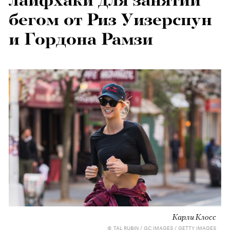
лайфхаки для занятий
бегом от Риз Уизерспун
и Гордона Рамзи
Карли Клосс
© TAL RUBIN / GC IMAGES / GETTY IMAGES